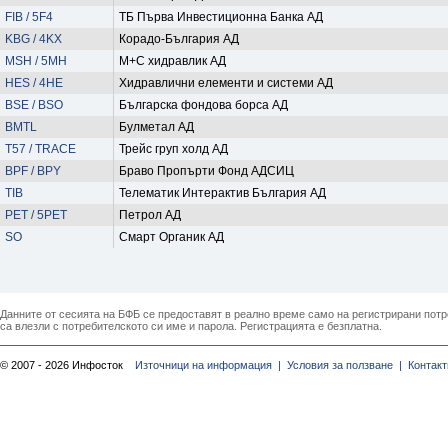
FIB / 5F4
ТБ Първа Инвестиционна Банка АД
KBG / 4KX
Корадо-България АД
MSH / 5MH
М+С хидравлик АД
HES / 4HE
Хидравлични елементи и системи АД
BSE / BSO
Българска фондова борса АД
BMTL
Булметал АД
T57 / TRACE
Трейс груп холд АД
BPF / BPY
Браво Пропърти Фонд АДСИЦ
TIB
Телематик Интерактив България АД
PET / 5PET
Петрол АД
SO
Смарт Органик АД
Данните от сесията на БФБ се предоставят в реално време само на регистрирани потреб
са влезли с потребителското си име и парола. Регистрацията е безплатна.
© 2007 - 2026 Инфосток
Източници на информация |
Условия за ползване |
Контакт