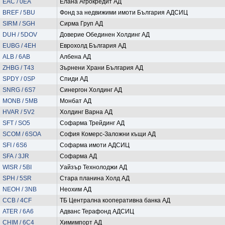
EAC / 0EA
Елана Агрокредит АД
BREF / 5BU
Фонд за недвижими имоти България АДСИЦ
SIRM / SGH
Сирма Груп АД
DUH / 5DOV
Доверие Обединен Холдинг АД
EUBG / 4EH
Еврохолд България АД
ALB / 6AB
Албена АД
ZHBG / T43
Зърнени Храни България АД
SPDY / 0SP
Спиди АД
SNRG / 6S7
Синергон Холдинг АД
MONB / 5MB
Монбат АД
HVAR / 5V2
Холдинг Варна АД
SFT / SO5
Софарма Трейдинг АД
SCOM / 6SOA
София Комерс-Заложни къщи АД
SFI / 6S6
Софарма имоти АДСИЦ
SFA / 3JR
Софарма АД
WISR / 5BI
Уайзър Технолоджи АД
SPH / 5SR
Стара планина Холд АД
NEOH / 3NB
Неохим АД
CCB / 4CF
ТБ Централна кооперативна банка АД
ATER / 6A6
Адванс Терафонд АДСИЦ
CHIM / 6C4
Химимпорт АД