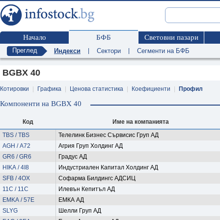
Начало
БФБ
Световни пазари
Преглед
Индекси
|
Сектори
|
Сегменти на БФБ
BGBX 40
Котировки
|
Графика
|
Ценова статистика
|
Коефициенти
|
Профил
Компоненти на BGBX 40
Код
Име на компанията
TBS / TBS
Телелинк Бизнес Сървисис Груп АД
AGH / A72
Агрия Груп Холдинг АД
GR6 / GR6
Градус АД
HIKA / 4I8
Индустриален Капитал Холдинг АД
SFB / 4OX
Софарма Билдингс АДСИЦ
11C / 11C
Илевън Кепитъл АД
EMKA / 57E
ЕМКА АД
SLYG
Шелли Груп АД