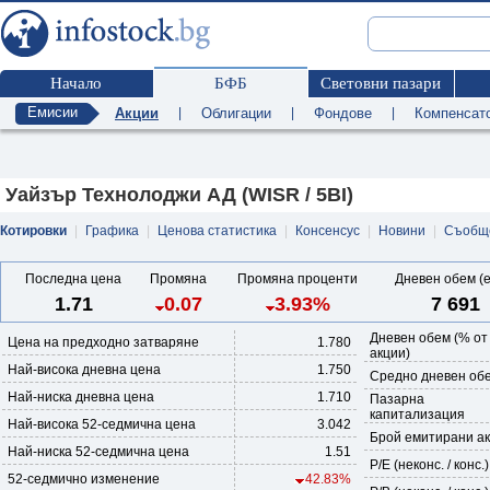
Начало
БФБ
Световни пазари
Емисии
Акции
|
Облигации
|
Фондове
|
Компенсат
Уайзър Технолоджи АД (WISR / 5BI)
Котировки
|
Графика
|
Ценова статистика
|
Консенсус
|
Новини
|
Съобщ
Последна цена
Промяна
Промяна проценти
Дневен обем (
1.71
0.07
3.93%
7 691
Дневен обем (% от
Цена на предходно затваряне
1.780
акции)
Най-висока дневна цена
1.750
Средно дневен обе
Най-ниска дневна цена
1.710
Пазарна
капитализация
Най-висока 52-седмична цена
3.042
Брой емитирани а
Най-ниска 52-седмична цена
1.51
P/E (неконс. / конс.)
52-седмично изменение
42.83%