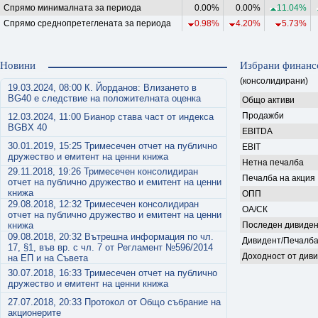
Спрямо минималната за периода
0.00%
0.00%
11.04%
Спрямо среднопретеглената за периода
0.98%
4.20%
5.73%
Новини
Избрани финанс
(консолидирани)
19.03.2024, 08:00 К. Йорданов: Влизането в
BG40 е следствие на положителната оценка
Общо активи
Продажби
12.03.2024, 11:00 Бианор става част от индекса
BGBX 40
EBITDA
30.01.2019, 15:25 Тримесечен отчет на публично
EBIT
дружество и емитент на ценни книжа
Нетна печалба
29.11.2018, 19:26 Тримесечен консолидиран
Печалба на акция
отчет на публично дружество и емитент на ценни
книжа
ОПП
29.08.2018, 12:32 Тримесечен консолидиран
ОА/СК
отчет на публично дружество и емитент на ценни
книжа
Последен дивиден
09.08.2018, 20:32 Вътрешна информация по чл.
Дивидент/Печалб
17, §1, във вр. с чл. 7 от Регламент №596/2014
Доходност от див
на ЕП и на Съвета
30.07.2018, 16:33 Тримесечен отчет на публично
дружество и емитент на ценни книжа
27.07.2018, 20:33 Протокол от Общо събрание на
акционерите