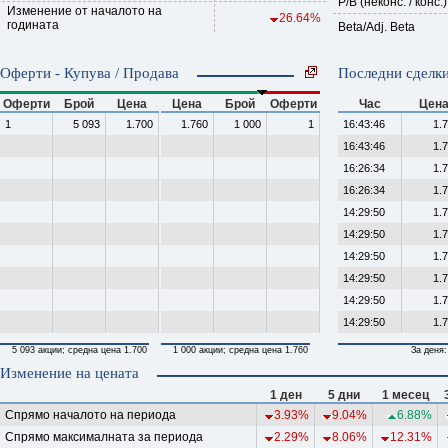
P/B (неконс. / конс.)
Изменение от началото на
26.64%
годината
Beta/Adj. Beta
Оферти - Купува / Продава
Последни сделки
Оферти
Брой
Цена
Цена
Брой
Оферти
Час
Цен
1
5 093
1.700
1.760
1 000
1
16:43:46
1.
16:43:46
1.
16:26:34
1.
16:26:34
1.
14:29:50
1.
14:29:50
1.
14:29:50
1.
14:29:50
1.
14:29:50
1.
14:29:50
1.
5 093 акции; средна цена 1.700
1 000 акции; средна цена 1.760
За деня:
Изменение на цената
1 ден
5 дни
1 месец
Спрямо началото на периода
3.93%
9.04%
6.88%
Спрямо максималната за периода
2.29%
8.06%
12.31%