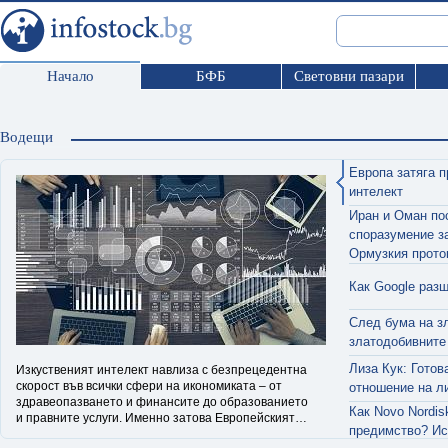
Начало
БФБ
Световни пазари
Водещи
Европа затяга п
интелект
Иран и Оман по
споразумение з
Ормузкия прото
Как Google раз
След бума на з
златодобивните
Лиза Кук: Готов
Изкуственият интелект навлиза с безпрецедентна
скорост във всички сфери на икономиката – от
отношение на л
здравеопазването и финансите до образованието
Как Novo Nordis
и правните услуги. Именно затова Европейският
предимство? Ис
съюз се превърна в първата голяма икономика,