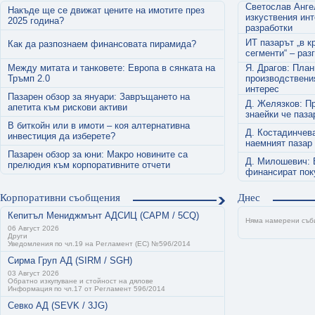
Светослав Анге
Накъде ще се движат цените на имотите през
изкуствения инт
2025 година?
разработки
ИТ пазарът „в к
Как да разпознаем финансовата пирамида?
сегменти“ – раз
Между митата и танковете: Европа в сянката на
Я. Драгов: Пла
Тръмп 2.0
производствени
интерес
Пазарен обзор за януари: Завръщането на
Д. Желязков: П
апетита към рискови активи
знаейки че паза
В биткойн или в имоти – коя алтернативна
Д. Костадинчев
инвестиция да изберете?
наемният пазар
Пазарен обзор за юни: Макро новините са
Д. Милошевич: 
прелюдия към корпоративните отчети
финансират пок
Корпоративни съобщения
Днес
Кепитъл Мениджмънт АДСИЦ (CAPM / 5CQ)
Няма намерени съб
06 Август 2026
Други
Уведомления по чл.19 на Регламент (ЕС) №596/2014
Сирма Груп АД (SIRM / SGH)
03 Август 2026
Обратно изкупуване и стойност на дялове
Информация по чл.17 от Регламент 596/2014
Севко АД (SEVK / 3JG)