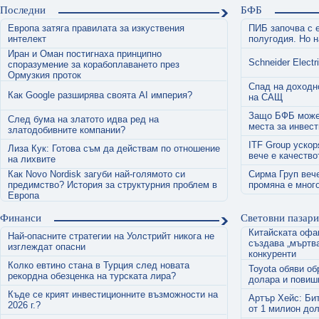
в Европа
която създаде цялостна законодателна рамка за
Последни
БФБ
неговото използване. Новият AI Act не е просто
поредната директива. Той поставя основите на
Европа затяга правилата за изкуствения
ПИБ започва с е
изцяло нов модел на регулиране, при който
интелект
полугодия. Но н
акцентът не пада върху самата технология, а върху
Иран и Оман постигнаха принципно
риска, който тя създава за обществото.
Schneider Electr
споразумение за корабоплаването през
Ормузкия проток
Спад на доходн
Как Google разширява своята AI империя?
на САЩ
Защо БФБ може 
След бума на златото идва ред на
места за инвес
златодобивните компании?
ITF Group ускор
Лиза Кук: Готова съм да действам по отношение
вече е качество
на лихвите
Как Novo Nordisk загуби най-голямото си
Сирма Груп вече
предимство? История за структурния проблем в
промяна е много
Европа
Финанси
Световни пазари
Китайската офа
Най-опасните стратегии на Уолстрийт никога не
създава „мъртва
изглеждат опасни
конкуренти
Колко евтино стана в Турция след новата
Toyota обяви об
рекордна обезценка на турската лира?
долара и повиш
Къде се крият инвестиционните възможности на
Артър Хейс: Би
2026 г.?
от 1 милион до