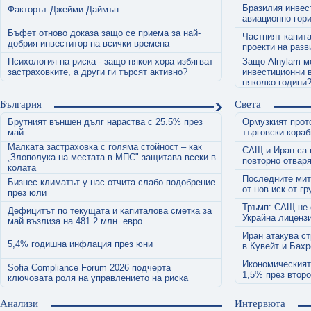
Бразилия инвес
Факторът Джейми Даймън
авиационно гори
Бъфет отново доказа защо се приема за най-
Частният капит
добрия инвеститор на всички времена
проекти на разв
Психология на риска - защо някои хора избягват
Защо Alnylam м
застраховките, а други ги търсят активно?
инвестиционни 
няколко години
България
Света
Брутният външен дълг нараства с 25.5% през
Ормузкият прото
май
търговски кораб
Малката застраховка с голяма стойност – как
САЩ и Иран са 
„Злополука на местата в МПС" защитава всеки в
повторно отвар
колата
Последните мит
Бизнес климатът у нас отчита слабо подобрение
от нов иск от г
през юли
Тръмп: САЩ не 
Дефицитът по текущата и капиталова сметка за
Украйна лицензи
май възлиза на 481.2 млн. евро
Иран атакува ст
5,4% годишна инфлация през юни
в Кувейт и Бах
Икономическият
Sofia Compliance Forum 2026 подчерта
1,5% през втор
ключовата роля на управлението на риска
Анализи
Интервюта