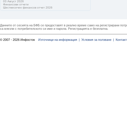
03 Август 2026
Финансови отчети
Шестмесечен финансов отчет 2026
Данните от сесията на БФБ се предоставят в реално време само на регистрирани потреб
са влезли с потребителското си име и парола. Регистрацията е безплатна.
© 2007 - 2026 Инфосток
Източници на информация |
Условия за ползване |
Контакт