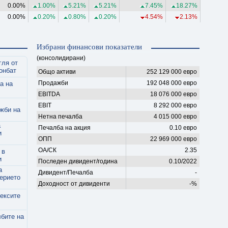
0.00%
1.00%
5.21%
5.21%
7.45%
18.27%
0.00%
0.20%
0.80%
0.20%
4.54%
2.13%
Избрани финансови показатели
(консолидирани)
гля от
онбат
Общо активи
252 129 000 евро
Продажби
192 048 000 евро
а на
EBITDA
18 076 000 евро
EBIT
8 292 000 евро
жби на
Нетна печалба
4 015 000 евро
а
Печалба на акция
0.10 евро
и
ОПП
22 969 000 евро
ОА/СК
2.35
 в
и
Последен дивидент/година
0.10/2022
а
Дивидент/Печалба
-
верието
Доходност от дивиденти
-%
дексите
лбите на