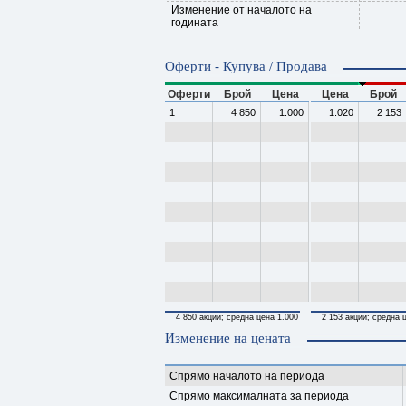
Изменение от началото на
годината
Оферти - Купува / Продава
Оферти
Брой
Цена
Цена
Брой
1
4 850
1.000
1.020
2 153
4 850 акции; средна цена 1.000
2 153 акции; средна 
Изменение на цената
Спрямо началото на периода
Спрямо максималната за периода