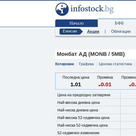
Начало
БФБ
Емисии
Акции
|
Облигации
Монбат АД (MONB / 5MB)
Котировки
|
Графика
|
Ценова статистика
|
Последна цена
Промяна
Промяна
1.01
0.01
0
Цена на предходно затваряне
Най-висока дневна цена
Най-ниска дневна цена
Най-висока 52-седмична цена
Най-ниска 52-седмична цена
52-седмично изменение