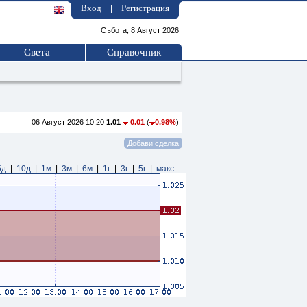
Вход
Регистрация
|
Събота, 8 Август 2026
Света
Справочник
06 Август 2026 10:20
1.01
0.01
(
0.98%
)
5д
|
10д
|
1м
|
3м
|
6м
|
1г
|
3г
|
5г
|
макс