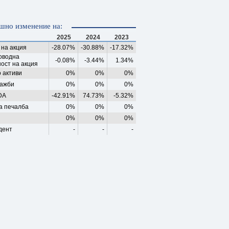
шно изменение на:
2025
2024
2023
 на акция
-28.07%
-30.88%
-17.32%
оводна
-0.08%
-3.44%
1.34%
ост на акция
 активи
0%
0%
0%
ажби
0%
0%
0%
DA
-42.91%
74.73%
-5.32%
а печалба
0%
0%
0%
0%
0%
0%
дент
-
-
-