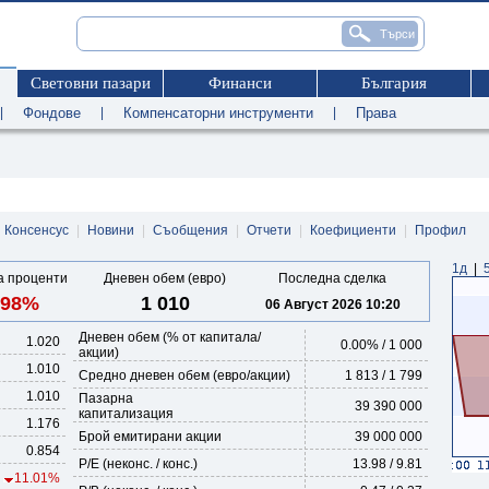
Световни пазари
Финанси
България
|
Фондове
|
Компенсаторни инструменти
|
Права
Консенсус
|
Новини
|
Съобщения
|
Отчети
|
Коефициенти
|
Профил
1д
|
 проценти
Дневен обем (евро)
Последна сделка
.98%
1 010
06 Август 2026 10:20
Дневен обем (% от капитала/
1.020
0.00
% /
1 000
акции)
1.010
Средно дневен обем (евро/акции)
1 813 / 1 799
1.010
Пазарна
39 390 000
капитализация
1.176
Брой емитирани акции
39 000 000
0.854
P/E (неконс. / конс.)
13.98 / 9.81
11.01%