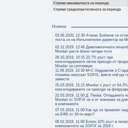
Спрямо минималната за периода
Спрямо среднопретеглената за периода
Новини
03.06.2020, 12:30 Атанас Бобоков се отте
поста си на Изпълнителен директор на М
02.12.2019, 12:45 Деветмесечната печалб
Монбат расте близо четири пъти
28.10.2019, 10:15 22.7% ръст при
консолидираните нетни приходи от прода
Монбат за септември
11.09.2019, 10:30 М+С Хидравлик и Стар
планина напускат SOFIX, вижте кой ще г
замести
25.03.2019, 15:21 Монбат с ръст от 64.3%
консолидираните си приходи за февруар
22.03.2019, 11:00 Д. Пеева: Отпадането н
Монбат от SOFIX не е от значение за до
в компанията
07.03.2019, 11:00 Как ще се променят ин
на БФБ от 18-ти март?
08.02.2019, 11:00 Близо 10% ръст в печа
компонентите на SOFIX за 2018 г.