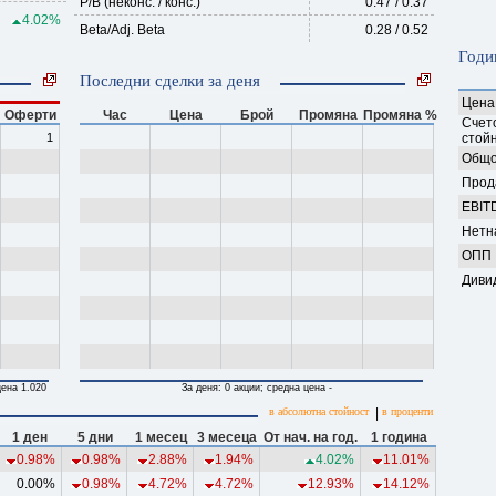
P/B (неконс. / конс.)
0.47 / 0.37
4.02%
Beta/Adj. Beta
0.28 / 0.52
Годи
Последни сделки за деня
Цена
Оферти
Час
Цена
Брой
Промяна
Промяна %
Счет
1
стойн
Общо
Прод
EBIT
Нетн
ОПП
Диви
цена 1.020
За деня: 0 акции; средна цена -
в абсолютна стойност
|
в проценти
1 ден
5 дни
1 месец
3 месеца
От нач. на год.
1 година
0.98%
0.98%
2.88%
1.94%
4.02%
11.01%
0.00%
0.98%
4.72%
4.72%
12.93%
14.12%