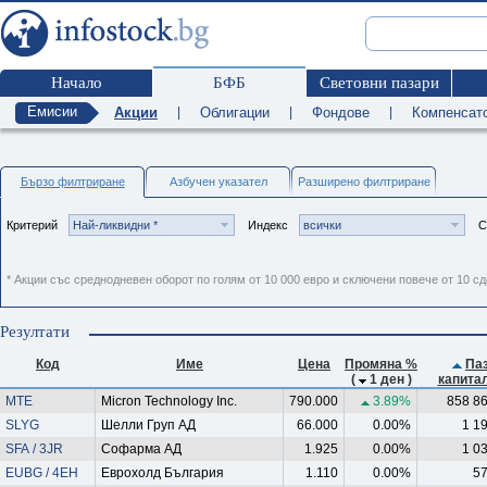
Начало
БФБ
Световни пазари
Емисии
Акции
|
Облигации
|
Фондове
|
Компенсат
Бързо филтриране
Азбучен указател
Разширено филтриране
Критерий
Най-ликвидни *
Индекс
всички
С
* Акции със среднодневен оборот по голям от 10 000 евро и сключени повече от 10 с
Резултати
Код
Име
Цена
Промяна %
Па
(
1 ден )
капита
MTE
Micron Technology Inc.
790.000
3.89%
858 8
SLYG
Шелли Груп АД
66.000
0.00%
1 1
SFA / 3JR
Софарма АД
1.925
0.00%
1 0
EUBG / 4EH
Еврохолд България
1.110
0.00%
57