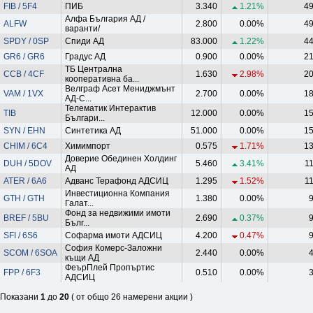
FIB / 5F4
ПИБ
3.340
1.21%
49
Алфа България АД /
ALFW
2.800
0.00%
49
варанти/
SPDY / 0SP
Спиди АД
83.000
1.22%
44
GR6 / GR6
Градус АД
0.900
0.00%
21
ТБ Централна
CCB / 4CF
1.630
2.98%
20
кооперативна ба...
Велграф Асет Мениджмънт
VAM / 1VX
2.700
0.00%
18
АД-С...
Телематик Интерактив
TIB
12.000
0.00%
15
Българи...
SYN / EHN
Синтетика АД
51.000
0.00%
15
CHIM / 6C4
Химимпорт
0.575
1.71%
13
Доверие Обединен Холдинг
DUH / 5DOV
5.460
3.41%
1
АД
ATER / 6A6
Адванс Терафонд АДСИЦ
1.295
1.52%
1
Инвестиционна Компания
GTH / GTH
1.380
0.00%
Галат...
Фонд за недвижими имоти
BREF / 5BU
2.690
0.37%
Бълг...
SFI / 6S6
Софарма имоти АДСИЦ
4.200
0.47%
София Комерс-Заложни
SCOM / 6SOA
2.440
0.00%
къщи АД
ФеърПлей Пропъртис
FPP / 6F3
0.510
0.00%
АДСИЦ
Показани
1
до
20
( от общо 26 намерени акции )