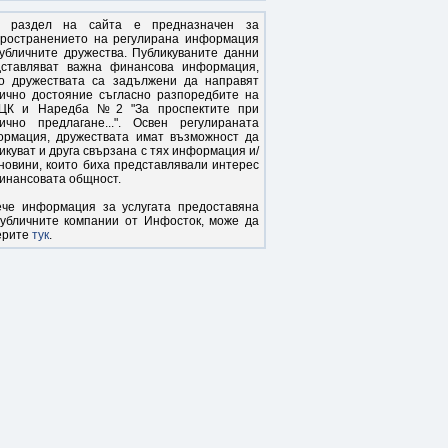
и раздел на сайта е предназначен за
пространението на регулирана информация
убличните дружества. Публикуваните данни
дставляват важна финансова информация,
то дружествата са задължени да направят
ично достояние съгласно разпоредбите на
ЦК и Наредба №2 "За проспектите при
ично предлагане...". Освен регулираната
ормация, дружествата имат възможност да
икуват и друга свързана с тях информация и/
новини, които биха представлявали интерес
инансовата общност.
ече информация за услугата предоставяна
убличните компании от Инфосток, може да
ерите
тук
.