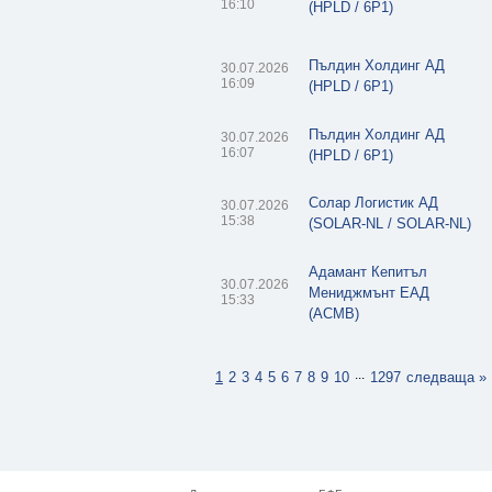
16:10
(HPLD / 6P1)
Пълдин Холдинг АД
30.07.2026
16:09
(HPLD / 6P1)
Пълдин Холдинг АД
30.07.2026
16:07
(HPLD / 6P1)
Солар Логистик АД
30.07.2026
15:38
(SOLAR-NL / SOLAR-NL)
Адамант Кепитъл
30.07.2026
Мениджмънт ЕАД
15:33
(ACMB)
...
1
2
3
4
5
6
7
8
9
10
1297
следваща »