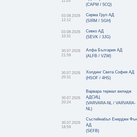
11:03
(CAPM / 5CQ)
Сирма Груп АД
03.08.2026
12:12
(SIRM / SGH)
Севко АД
03.08.2026
10:31
(SEVK / 3JG)
Алфа България АД
30.07.2026
21:59
(ALFB / VZW)
Холдинг Света София АД
30.07.2026
20:31
(HSOF / 4HS)
Варвара термал вилидж
АДСИЦ
30.07.2026
20:24
(VARVARA-NL / VARVARA-
NL)
Състейнабъл Енерджи Фъ
30.07.2026
АД
18:59
(SEFB)