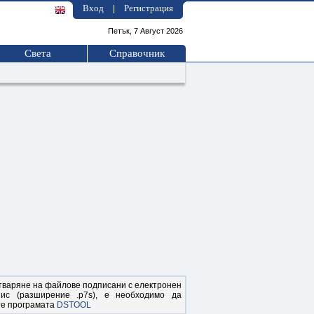
Вход
Регистрация
|
Петък, 7 Август 2026
Света
Справочник
тваряне на файлове подписани с електронен
пис (разширение .p7s), е необходимо да
е програмата
DSTOOL