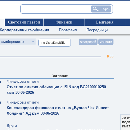
Световни пазари
Финанси
България
Корпоративни съобщения
Портфейл
Посредници
а съобщението
RSS
Заглавие
г
Финансови отчети
Отчет по емисия облигации с ISIN код BG2100010250
към 30-06-2026
г
Финансови отчети
Консолидиран финансов отчет на „Булгар Чех Инвест
Холдинг“ АД към 30-06-2026
За о
под
Други
имат