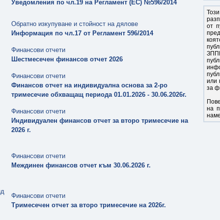
Уведомления по чл.19 на Регламент (ЕС) №596/2014
Тоз
раз
Обратно изкупуване и стойност на дялове
от п
Информация по чл.17 от Регламент 596/2014
пре
коя
публ
Финансови отчети
ЗПП
Шестмесечен финансов отчет 2026
публ
инф
публ
Финансови отчети
или 
Финансов отчет на индивидуална основа за 2-ро
за ф
тримесечие обхващащ периода 01.01.2026 - 30.06.2026г.
Пов
на п
Финансови отчети
нам
Индивидуален финансов отчет за второ тримесечие на
2026 г.
Финансови отчети
Междинен финансов отчет към 30.06.2026 г.
нд
Финансови отчети
Тримесечен отчет за второ тримесечие на 2026г.