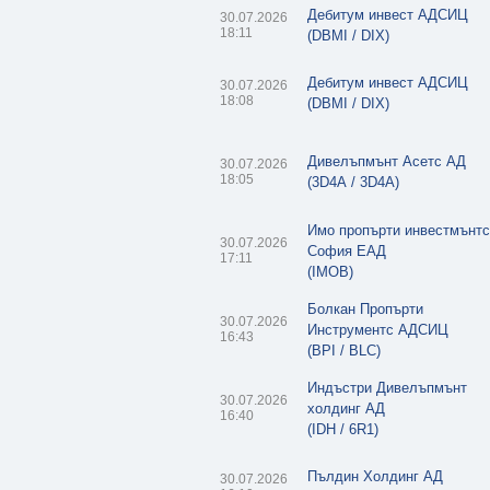
Дебитум инвест АДСИЦ
30.07.2026
18:11
(DBMI / DIX)
Дебитум инвест АДСИЦ
30.07.2026
18:08
(DBMI / DIX)
Дивелъпмънт Асетс АД
30.07.2026
18:05
(3D4A / 3D4A)
Имо пропърти инвестмънтс
30.07.2026
София ЕАД
17:11
(IMOB)
Болкан Пропърти
30.07.2026
Инструментс АДСИЦ
16:43
(BPI / BLC)
Индъстри Дивелъпмънт
30.07.2026
холдинг АД
16:40
(IDH / 6R1)
Пълдин Холдинг АД
30.07.2026