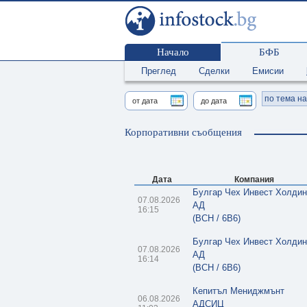
Начало
БФБ
Преглед
Сделки
Емисии
по тема н
Корпоративни съобщения
Дата
Компания
Булгар Чех Инвест Холдин
07.08.2026
АД
16:15
(BCH / 6B6)
Булгар Чех Инвест Холдин
07.08.2026
АД
16:14
(BCH / 6B6)
Кепитъл Мениджмънт
06.08.2026
АДСИЦ