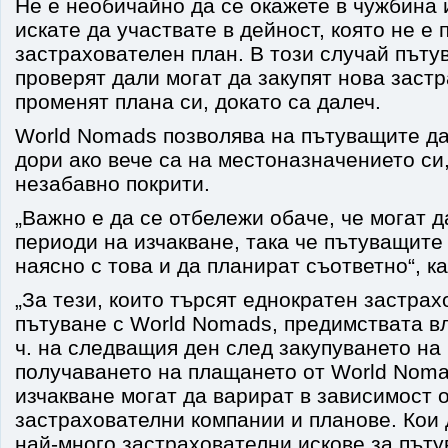
Не е необичайно да се окажете в чужбина 
искате да участвате в дейност, която не е
застрахователен план. В този случай пъту
проверят дали могат да закупят нова застр
променят плана си, докато са далеч.
World Nomads позволява на пътуващите да
дори ако вече са на местоназначението си,
незабавно покрити.
„Важно е да се отбележи обаче, че могат д
периоди на изчакване, така че пътуващите
наясно с това и да планират съответно“, к
„За тези, които търсят еднократен застрах
пътуване с World Nomads, предимствата вл
ч. на следващия ден след закупуването на
получаването на плащането от World Noma
изчакване могат да варират в зависимост 
застрахователни компании и планове. Кои 
най-много застрахователни искове за път