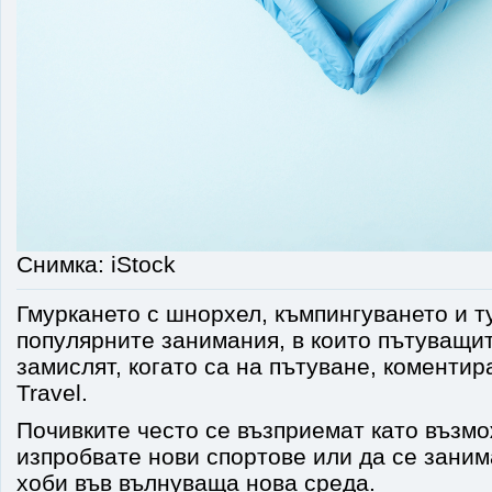
Снимка: iStock
Гмуркането с шнорхел, къмпингуването и т
популярните занимания, в които пътуващи
замислят, когато са на пътуване, коментир
Travel.
Почивките често се възприемат като възм
изпробвате нови спортове или да се зани
хоби във вълнуваща нова среда.