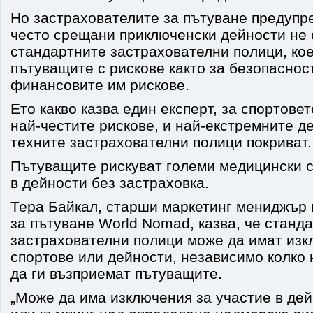
Но застрахователите за пътуване предупре
често срещани приключенски дейности не 
стандартните застрахователни полици, кое
пътуващите с рискове както за безопасност
финансовите им рискове.
Ето какво казва един експерт, за спортовет
най-честите рискове, и най-екстремните д
техните застрахователни полици покриват.
Пътуващите рискуват големи медицински с
в дейности без застраховка.
Тера Байкал, старши маркетинг мениджър 
за пътуване World Nomad, казва, че станд
застрахователни полици може да имат изк
спортове или дейности, независимо колко 
да ги възприемат пътуващите.
„Може да има изключения за участие в дей