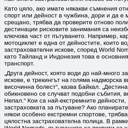
Като цяло, ако имате някакви съмнения от
спорт или дейност в чужбина, дори и да е 
срещано, трябва да проверите отново поли
дестинации рисковите занимания са неизб
ключова част от пътуването. Например, ка
мотоциклет е една от дейностите, които во
застрахователни искове, според World Nom
като Тайланд и Индонезия това е основния
транспорт.
„Друга дейност, която води до най-много 
искове, е трекингът на голяма надморска 
височинна болест“, казва Байкал. „Дестина
обикновено се случват подобни събития, в
Непал.“ Кои са най-екстремните дейности, 
застраховката за пътуване? Ако планирате
някои особено екстремни спортове, трябва
цялостна застрахователна полица. В рамки
World Nomads, пътуващите са покрити за 