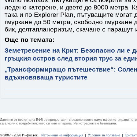
ледено катерене, и двете до 8000 метра. Ка
така и по Explorer Plan, пътуващите могат
гмуркане до 50 метра, свободно гмуркане д
бик, делтапланеризъм, скачане с парашут и
Още по темата:
Земетресение на Крит: Безопасно ли е д
гръцкия остров след втория трус за еди
„Трансформиращо пътешествие“: Солен
вдъхновяваща туристите
Данните от сесията на БФБ се предоставят в реално време само на регистрирани потреб
са влезли с потребителското си име и парола. Регистрацията е безплатна.
© 2007 - 2026 Инфосток
Източници на информация |
Условия за ползване |
Контакт