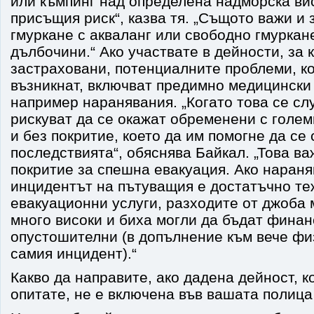
или къмпинг над определена надморска ви
присъщия риск“, казва тя. „Същото важи и 
гмуркане с акваланг или свободно гмуркан
дълбочини.“ Ако участвате в дейности, за 
застраховани, потенциалните проблеми, ко
възникнат, включват предимно медицински
например наранявания. „Когато това се сл
рискуват да се окажат обременени с голем
и без покритие, което да им помогне да се 
последствията“, обяснява Байкал. „Това ва
покритие за спешна евакуация. Ако нараня
инцидентът на пътуващия е достатъчно теж
евакуационни услуги, разходите от джоба 
много високи и биха могли да бъдат фина
опустошителни (в допълнение към вече фи
самия инцидент).“
Какво да направите, ако дадена дейност, к
опитате, не е включена във вашата полица