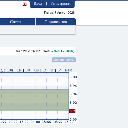
Вход
Регистрация
|
Петък, 7 Август 2026
Света
Справочник
03 Юли 2026 10:10
5.95
0.05
(
0.85%
)
5д
|
10д
|
1м
|
3м
|
6м
|
1г
|
3г
|
5г
|
макс