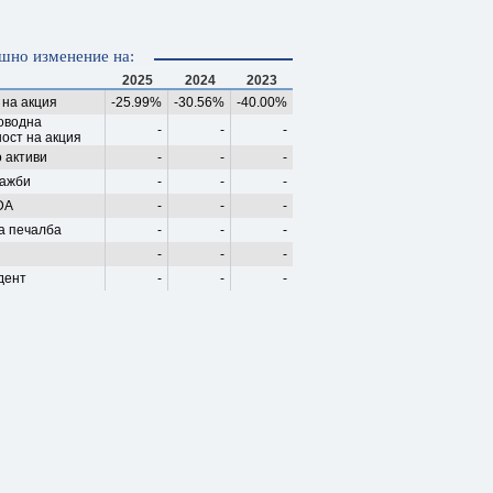
шно изменение на:
2025
2024
2023
 на акция
-25.99%
-30.56%
-40.00%
оводна
-
-
-
ост на акция
 активи
-
-
-
ажби
-
-
-
DA
-
-
-
а печалба
-
-
-
-
-
-
дент
-
-
-