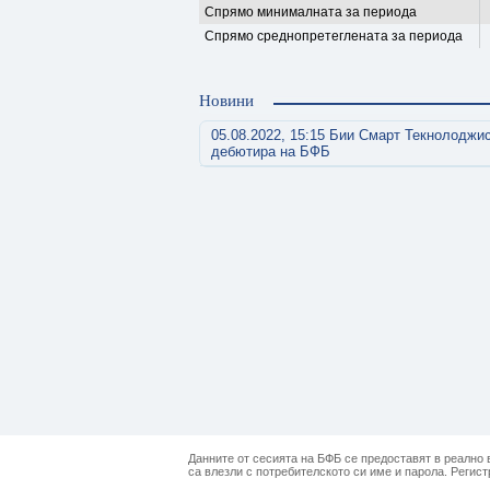
Спрямо минималната за периода
Спрямо среднопретеглената за периода
Новини
05.08.2022, 15:15 Бии Смарт Текнолоджи
дебютира на БФБ
Данните от сесията на БФБ се предоставят в реално в
са влезли с потребителското си име и парола. Регист