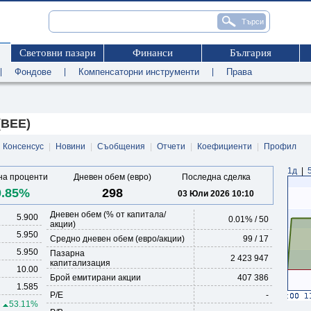
Световни пазари
Финанси
България
|
Фондове
|
Компенсаторни инструменти
|
Права
(BEE)
Консенсус
|
Новини
|
Съобщения
|
Отчети
|
Коефициенти
|
Профил
1д
|
а проценти
Дневен обем (евро)
Последна сделка
0.85%
298
03 Юли 2026 10:10
Дневен обем (% от капитала/
5.900
0.01
% /
50
акции)
5.950
Средно дневен обем (евро/акции)
99 / 17
5.950
Пазарна
2 423 947
капитализация
10.00
Брой емитирани акции
407 386
1.585
P/E
-
53.11%