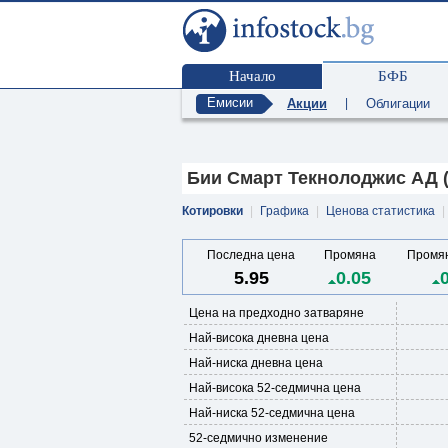
Начало
БФБ
Емисии
Акции
|
Облигации
Бии Смарт Текнолоджис АД 
Котировки
|
Графика
|
Ценова статистика
|
Последна цена
Промяна
Промян
5.95
0.05
Цена на предходно затваряне
Най-висока дневна цена
Най-ниска дневна цена
Най-висока 52-седмична цена
Най-ниска 52-седмична цена
52-седмично изменение