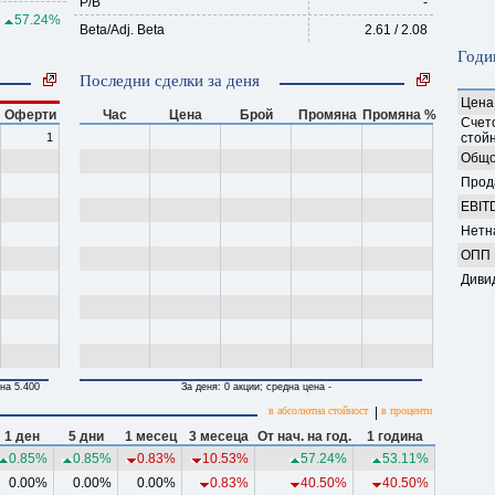
P/B
-
57.24%
Beta/Adj. Beta
2.61 / 2.08
Годи
Последни сделки за деня
Цена
Оферти
Час
Цена
Брой
Промяна
Промяна %
Счет
1
стойн
Общо
Прод
EBIT
Нетн
ОПП
Диви
на 5.400
За деня: 0 акции; средна цена -
в абсолютна стойност
|
в проценти
1 ден
5 дни
1 месец
3 месеца
От нач. на год.
1 година
0.85%
0.85%
0.83%
10.53%
57.24%
53.11%
0.00%
0.00%
0.00%
0.83%
40.50%
40.50%