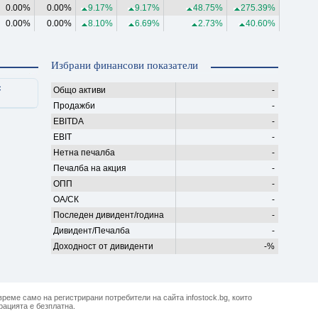
0.00%
0.00%
9.17%
9.17%
48.75%
275.39%
0.00%
0.00%
8.10%
6.69%
2.73%
40.60%
Избрани финансови показатели
с
Общо активи
-
Продажби
-
EBITDA
-
EBIT
-
Нетна печалба
-
Печалба на акция
-
ОПП
-
ОА/СК
-
Последен дивидент/година
-
Дивидент/Печалба
-
Доходност от дивиденти
-%
реме само на регистрирани потребители на сайта infostock.bg, които
рацията е безплатна.