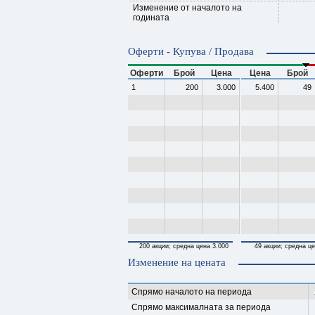
Изменение от началото на
годината
Оферти - Купува / Продава
Оферти
Брой
Цена
Цена
Брой
1
200
3.000
5.400
49
200 акции; средна цена 3.000
49 акции; средна це
Изменение на цената
Спрямо началото на периода
Спрямо максималната за периода