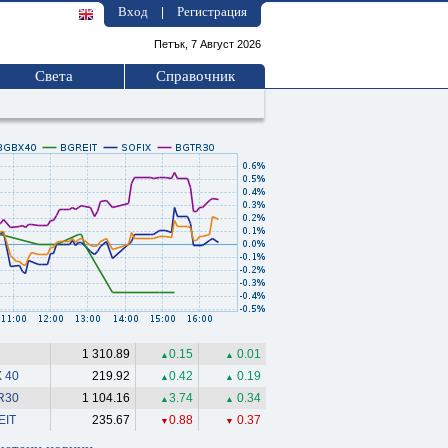
Вход
Регистрация
|
Петък, 7 Август 2026
Света
Справочник
1 310.89
0.15
0.01
▲
▲
 40
219.92
0.42
0.19
▲
▲
R30
1 104.16
3.74
0.34
▲
▲
EIT
235.67
0.88
0.37
▼
▼