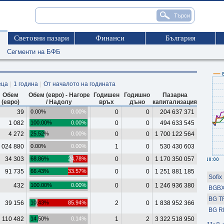
Световни пазари
Финанси
България
Сегменти на БФБ
еца
|
1 година
|
От началото на годината
Обем
Обем (евро) - Нагоре
Годишен
Годишно
Пазарна
(евро)
/ Надолу
връх
дъно
капитализация
39
0.00%
0.00%
0
0
204 637 371
1 082
100.00%
0.00%
0
0
494 633 545
4 272
25.52%
0.00%
0
0
1 700 122 564
 024 880
0.00%
0.00%
1
0
530 430 603
34 303
68.86%
24.78%
0
0
1 170 350 057
91 735
66.43%
33.57%
0
0
1 251 881 185
Sofix
432
100.00%
0.00%
0
0
1 246 936 380
BGBX
BG T
39 156
10.43%
85.94%
2
0
1 838 952 366
BG R
110 482
14.50%
0.14%
1
2
3 322 518 950