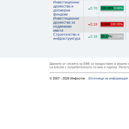
Инвестиционни
дружества и
0.70
100.00%
0.00%
▲
договорни
фондове
Инвестиционни
дружества за
0.19
0.00%
100.00%
▼
недвижими
имоти
Строителство и
0.18
33.33%
0.00%
▲
инфраструктура
Данните от сесията на БФБ се предоставят в реално в
са влезли с потребителското си име и парола. Регист
© 2007 - 2026 Инфосток
Източници на информация 