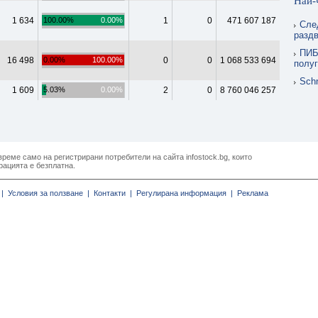
Най-
1 634
100.00%
0.00%
1
0
471 607 187
Сле
раздв
ПИБ
16 498
0.00%
100.00%
0
0
1 068 533 694
полуг
Schn
1 609
5.03%
0.00%
2
0
8 760 046 257
реме само на регистрирани потребители на сайта infostock.bg, които
рацията е безплатна.
|
Условия за ползване |
Контакти |
Регулирана информация |
Реклама