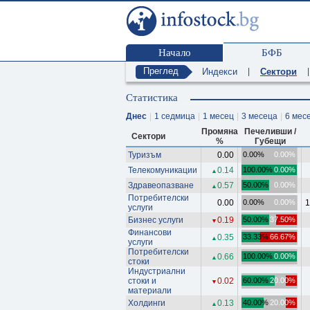
Начало
БФБ
Преглед
Индекси
|
Сектори
|
Статистика
Днес
|
1 седмица
|
1 месец
|
3 месеца
|
6 мес
Промяна
Печеливши /
Сектори
%
Губещи
Туризъм
0.00
0.00%
0.00%
Телекомуникации
0.14
100.00%
0.00%
▲
Здравеопазване
0.57
50.00%
0.00%
▲
Потребителски
0.00
0.00%
0.00%
1
услуги
Бизнес услуги
0.19
50.00%
37.50%
▼
Финансови
0.35
33.33%
66.67%
▲
услуги
Потребителски
0.66
100.00%
0.00%
▲
стоки
Индустриални
стоки и
0.02
60.00%
20.00%
▼
материали
Холдинги
0.13
40.00%
20.00%
▲