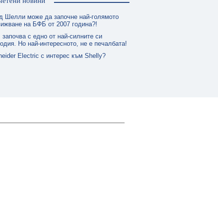
четени новини
д Шелли може да започне най-голямото
ижване на БФБ от 2007 година?!
 започва с едно от най-силните си
одия. Но най-интересното, не е печалбата!
eider Electric с интерес към Shelly?