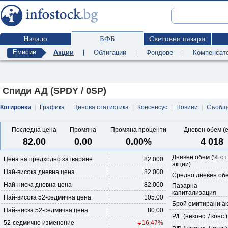
Начало
БФБ
Световни пазари
Емисии
Акции
|
Облигации
|
Фондове
|
Компенсат
Спиди АД (SPDY / 0SP)
Котировки
|
Графика
|
Ценова статистика
|
Консенсус
|
Новини
|
Съобщ
Последна цена
Промяна
Промяна проценти
Дневен обем (
82.00
0.00
0.00%
4 018
Дневен обем (% от
Цена на предходно затваряне
82.000
акции)
Най-висока дневна цена
82.000
Средно дневен обе
Най-ниска дневна цена
82.000
Пазарна
капитализация
Най-висока 52-седмична цена
105.00
Брой емитирани а
Най-ниска 52-седмична цена
80.00
P/E (неконс. / конс.)
52-седмично изменение
16.47%