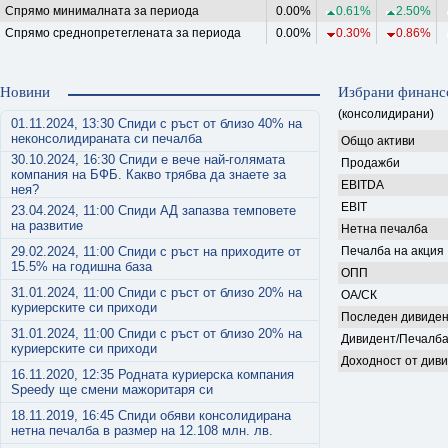
Спрямо минималната за периода
0.00%
0.61%
2.50%
Спрямо среднопретеглената за периода
0.00%
0.30%
0.86%
Новини
Избрани финанс
(консолидирани)
01.11.2024, 13:30 Спиди с ръст от близо 40% на
неконсолидираната си печалба
Общо активи
30.10.2024, 16:30 Спиди е вече най-голямата
Продажби
компания на БФБ. Какво трябва да знаете за
EBITDA
нея?
EBIT
23.04.2024, 11:00 Спиди АД запазва темповете
на развитие
Нетна печалба
29.02.2024, 11:00 Спиди с ръст на приходите от
Печалба на акция
15.5% на годишна база
ОПП
31.01.2024, 11:00 Спиди с ръст от близо 20% на
ОА/СК
куриерските си приходи
Последен дивиден
31.01.2024, 11:00 Спиди с ръст от близо 20% на
Дивидент/Печалб
куриерските си приходи
Доходност от див
16.11.2020, 12:35 Родната куриерска компания
Speedy ще смени мажоритаря си
18.11.2019, 16:45 Спиди обяви консолидирана
нетна печалба в размер на 12.108 млн. лв.