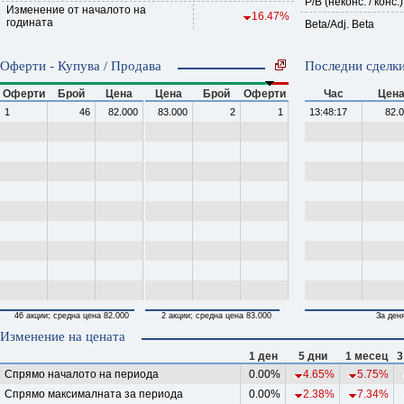
P/B (неконс. / конс.)
Изменение от началото на
16.47%
годината
Beta/Adj. Beta
Оферти - Купува / Продава
Последни сделки
Оферти
Брой
Цена
Цена
Брой
Оферти
Час
Цен
1
46
82.000
83.000
2
1
13:48:17
82.
46 акции; средна цена 82.000
2 акции; средна цена 83.000
За ден
Изменение на цената
1 ден
5 дни
1 месец
3
Спрямо началото на периода
0.00%
4.65%
5.75%
Спрямо максималната за периода
0.00%
2.38%
7.34%