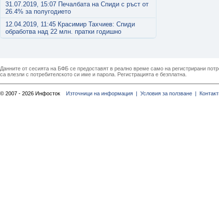
31.07.2019, 15:07 Печалбата на Спиди с ръст от
26.4% за полугодието
12.04.2019, 11:45 Красимир Тахчиев: Спиди
обработва над 22 млн. пратки годишно
Данните от сесията на БФБ се предоставят в реално време само на регистрирани потреб
са влезли с потребителското си име и парола. Регистрацията е безплатна.
© 2007 - 2026 Инфосток
Източници на информация |
Условия за ползване |
Контакт