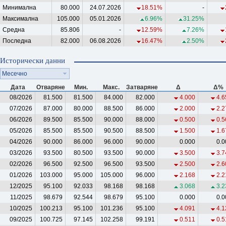
Минимална
80.000
24.07.2026
18.51%
-
Максимална
105.000
05.01.2026
6.96%
31.25%
Средна
85.806
-
12.59%
7.26%
Последна
82.000
06.08.2026
16.47%
2.50%
Исторически данни
Месечно
Дата
Отваряне
Мин.
Макс.
Затваряне
Δ
Δ%
08/2026
81.500
81.500
84.000
82.000
4.000
4.6
07/2026
87.000
80.000
88.500
86.000
2.000
2.2
06/2026
89.500
85.500
90.000
88.000
0.500
0.5
05/2026
85.500
85.500
90.500
88.500
1.500
1.6
04/2026
90.000
86.000
96.000
90.000
0.000
0.0
03/2026
93.500
80.500
93.500
90.000
3.500
3.7
02/2026
96.500
92.500
96.500
93.500
2.500
2.6
01/2026
103.000
95.000
105.000
96.000
2.168
2.2
12/2025
95.100
92.033
98.168
98.168
3.068
3.2
11/2025
98.679
92.544
98.679
95.100
0.000
0.0
10/2025
100.213
95.100
101.236
95.100
4.091
4.1
09/2025
100.725
97.145
102.258
99.191
0.511
0.5