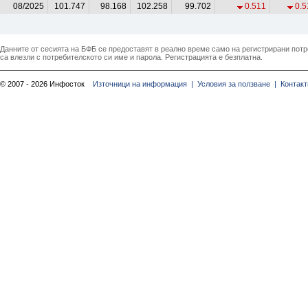
08/2025
101.747
98.168
102.258
99.702
0.511
0.5
Данните от сесията на БФБ се предоставят в реално време само на регистрирани потреб
са влезли с потребителското си име и парола. Регистрацията е безплатна.
© 2007 - 2026 Инфосток
Източници на информация |
Условия за ползване |
Контакт