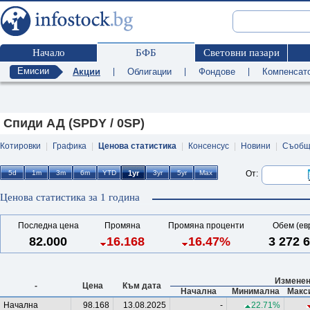
Начало
БФБ
Световни пазари
Емисии
Акции
|
Облигации
|
Фондове
|
Компенсат
Спиди АД (SPDY / 0SP)
Котировки
|
Графика
|
Ценова статистика
|
Консенсус
|
Новини
|
Съобщ
От:
Ценова статистика за 1 година
Последна цена
Промяна
Промяна проценти
Обем (ев
82.000
16.168
16.47%
3 272 
Изменен
-
Цена
Към дата
Начална
Минимална
Макс
Начална
98.168
13.08.2025
-
22.71%