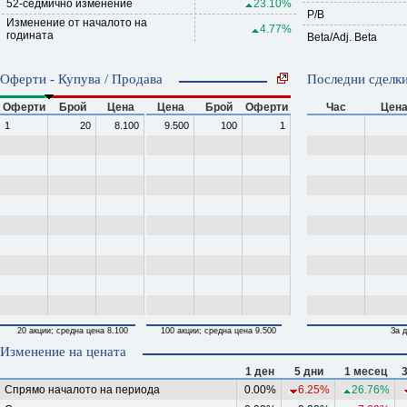
52-седмично изменение
23.10%
P/B
Изменение от началото на
4.77%
годината
Beta/Adj. Beta
Оферти - Купува / Продава
Последни сделки
Оферти
Брой
Цена
Цена
Брой
Оферти
Час
Цен
1
20
8.100
9.500
100
1
20 акции; средна цена 8.100
100 акции; средна цена 9.500
За д
Изменение на цената
1 ден
5 дни
1 месец
Спрямо началото на периода
0.00%
6.25%
26.76%