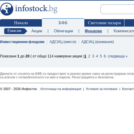
Начало
БФБ
Световни пазари
Емисии
Акции
|
Облигации
|
Фондове
|
Компенсат
Инвестиционни фондове
|
АДСИЦ (имоти)
|
АДСИЦ (вземания)
Показани
1
до
20
( от общо 114 намерени акции )
1
2
3
4
5
6
следваща »
Данните от сесията на БФБ се предоставят в реално време само на регистрирани потреб
са влезли с потребителското си име и парола. Регистрацията е безплатна.
© 2007 - 2026 Инфосток
Източници на информация |
Условия за ползване |
Контакт