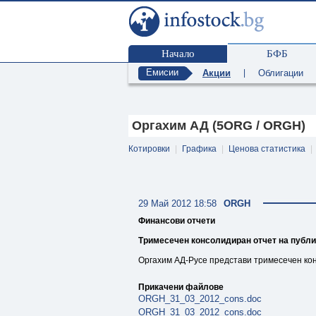
Начало
БФБ
Емисии
Акции
|
Облигации
Оргахим АД (5ORG / ORGH)
Котировки
|
Графика
|
Ценова статистика
|
29 Май 2012 18:58
ORGH
Финансови отчети
Тримесечен консолидиран отчет на публи
Оргахим АД-Русе представи тримесечен кон
Прикачени файлове
ORGH_31_03_2012_cons.doc
ORGH_31_03_2012_cons.doc