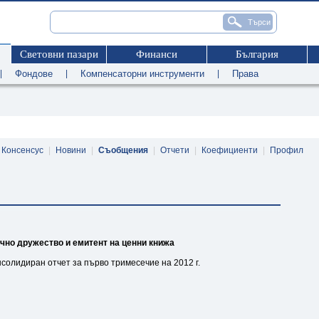
Световни пазари
Финанси
България
|
Фондове
|
Компенсаторни инструменти
|
Права
Консенсус
|
Новини
|
Съобщения
|
Отчети
|
Коефициенти
|
Профил
чно дружество и емитент на ценни книжа
солидиран отчет за първо тримесечие на 2012 г.