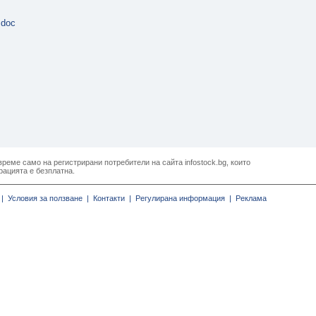
.doc
реме само на регистрирани потребители на сайта infostock.bg, които
рацията е безплатна.
|
Условия за ползване |
Контакти |
Регулирана информация |
Реклама