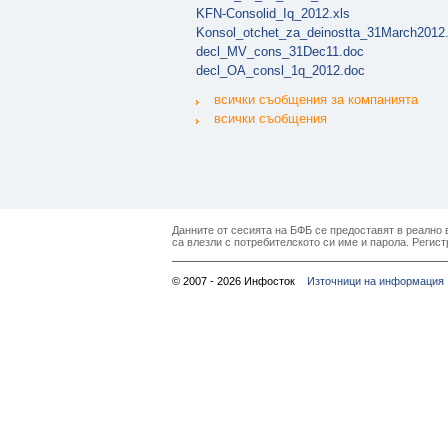
KFN-Consolid_Iq_2012.xls
Konsol_otchet_za_deinostta_31March2012
decl_MV_cons_31Dec11.doc
decl_OA_consl_1q_2012.doc
всички съобщения за компанията
всички съобщения
Данните от сесията на БФБ се предоставят в реално в
са влезли с потребителското си име и парола. Регист
© 2007 - 2026 Инфосток
Източници на информация 