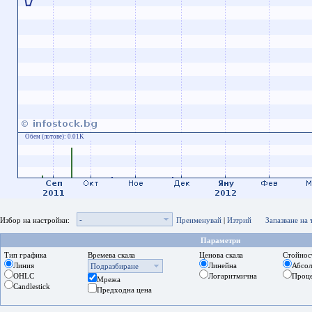
Обем (лотове):
0.01K
-
Избор на настройки:
Преименувай
|
Изтрий
Запазване на
Параметри
Тип графика
Времева скала
Ценова скала
Стойнос
Линия
Линейна
Абсо
Подразбиране
OHLC
Логаритмична
Проц
Мрежа
Candlestick
Предходна цена