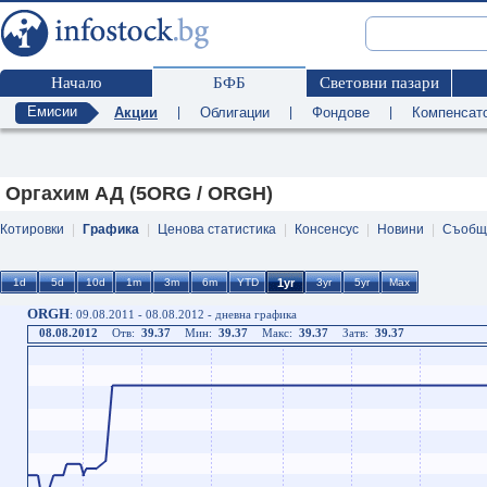
Начало
БФБ
Световни пазари
Емисии
Акции
|
Облигации
|
Фондове
|
Компенсат
Оргахим АД (5ORG / ORGH)
Котировки
|
Графика
|
Ценова статистика
|
Консенсус
|
Новини
|
Съобщ
ORGH
: 09.08.2011 - 08.08.2012 - дневна графика
08.08.2012
Отв:
39.37
Мин:
39.37
Макс:
39.37
Затв:
39.37