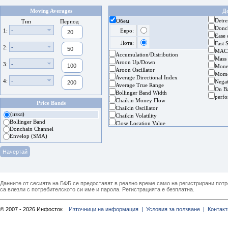
Moving Averages
Д
Detre
Обем
Тип
Период
Donc
-
1:
Евро:
Ease
Лота:
Fast 
-
2:
MAC
Accumulation/Distribution
Mass
Aroon Up/Down
-
3:
Mone
Aroon Oscillator
Mom
Average Directional Index
-
4:
Nega
Average True Range
On B
Bollinger Band Width
perf
Chaikin Money Flow
Price Bands
Chaikin Oscillator
(изкл)
Chaikin Volatility
Bollinger Band
Close Location Value
Donchain Channel
Envelop (SMA)
Данните от сесията на БФБ се предоставят в реално време само на регистрирани потреб
са влезли с потребителското си име и парола. Регистрацията е безплатна.
© 2007 - 2026 Инфосток
Източници на информация |
Условия за ползване |
Контакт