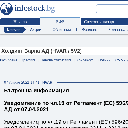
Начало
БФБ
Световни пазари
Емисии
Акции
|
Облигации
|
Фондове
|
Компенсат
Холдинг Варна АД (HVAR / 5V2)
Котировки
|
Графика
|
Ценова статистика
|
Консенсус
|
Новини
|
Съобщ
07 Април 2021 14:41
HVAR
Вътрешна информация
Уведомление по чл.19 от Регламент (ЕС) 596
АД от 07.04.2021
Уведомлениq по чл.19 от Регламент (ЕС) 596/2