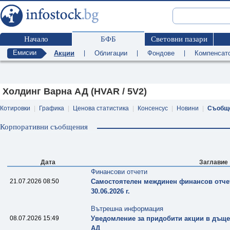
Начало
БФБ
Световни пазари
Емисии
Акции
|
Облигации
|
Фондове
|
Компенсат
Холдинг Варна АД (HVAR / 5V2)
Котировки
|
Графика
|
Ценова статистика
|
Консенсус
|
Новини
|
Съобщ
Корпоративни съобщения
Дата
Заглавие
Финансови отчети
21.07.2026 08:50
Самостоятелен междинен финансов отче
30.06.2026 г.
Вътрешна информация
08.07.2026 15:49
Уведомление за придобити акции в дъщ
АД