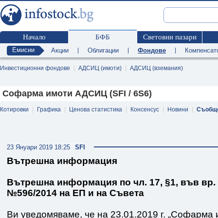
Начало
БФБ
Световни пазари
Емисии
Акции
|
Облигации
|
Фондове
|
Компенсат
Инвестиционни фондове
|
АДСИЦ (имоти)
|
АДСИЦ (вземания)
Софарма имоти АДСИЦ (SFI / 6S6)
Котировки
|
Графика
|
Ценова статистика
|
Консенсус
|
Новини
|
Съобщ
23 Януари 2019 18:25
SFI
Вътрешна информация
Вътрешна информация по чл. 17, §1, във вр. 
№596/2014 на ЕП и на Съвета
Ви уведомяваме, че на 23.01.2019 г. „Софарм