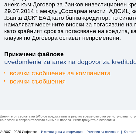
анекс към Договор за банков инвестиционен кр
29.07.2014 г. между „Софарма имоти“ АДСИЦ к
„Банка ДСК“ ЕАД като банка-кредитор, по силат
намаляват месечните вноски за погасяване на 
като крайният срок за погасяване на кредита, к
клаузи по Договора остават непроменени.
Прикачени файлове
uvedomlenie za anex na dogovor za kredit.d
всички съобщения за компанията
всички съобщения
Данните от сесията на БФБ се предоставят в реално време само на регистрирани потреб
са влезли с потребителското си име и парола. Регистрацията е безплатна.
© 2007 - 2026 Инфосток
Източници на информация |
Условия за ползване |
Контакт