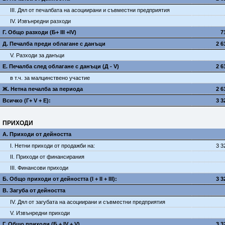
III. Дял от печалбата на асоциирани и съвместни предприятия
IV. Извънредни разходи
Г. Общо разходи (Б+ III +IV)
7
Д. Печалба преди облагане с данъци
2 6
V. Разходи за данъци
E. Печалба след облагане с данъци (Д - V)
2 6
в т.ч. за малцинствено участие
Ж. Нетна печалба за периода
2 6
Всичко (Г+ V + Е):
3 3
ПРИХОДИ
А. Приходи от дейността
I. Нетни приходи от продажби на:
3 3
II. Приходи от финансирания
III. Финансови приходи
Б. Общо приходи от дейността (I + II + III):
3 3
В. Загуба от дейността
IV. Дял от загубата на асоциирани и съвместни предприятия
V. Извънредни приходи
Г. Общо приходи (Б + IV + V)
3 3