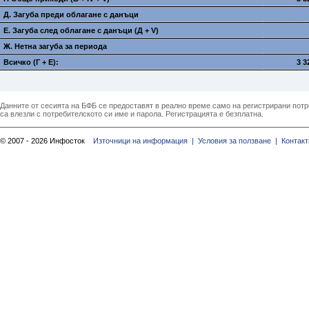
Д. Загуба преди облагане с данъци
E. Загуба след облагане с данъци (Д + V)
Ж. Нетна загуба за периода
Всичко (Г + E):
3 3
Данните от сесията на БФБ се предоставят в реално време само на регистрирани потреб
са влезли с потребителското си име и парола. Регистрацията е безплатна.
© 2007 - 2026 Инфосток
Източници на информация |
Условия за ползване |
Контакт