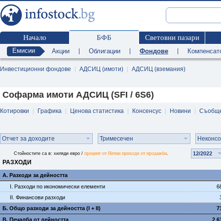
Начало
БФБ
Световни пазари
Емисии
Акции
|
Облигации
|
Фондове
|
Компенсат
Инвестиционни фондове
|
АДСИЦ (имоти)
|
АДСИЦ (вземания)
Софарма имоти АДСИЦ (SFI / 6S6)
Котировки
|
Графика
|
Ценова статистика
|
Консенсус
|
Новини
|
Съобщ
Отчет за доходите
Тримесечен
Неконс
процент от Нетни приходи от продажби
12/2022
Стойностите са в: хиляди евро /
.
РАЗХОДИ
А. Разходи за дейността
I. Разходи по икономически елементи
6
II. Финансови разходи
Б. Общо разходи за дейността (I + II)
7
В. Печалба от дейността
2 6