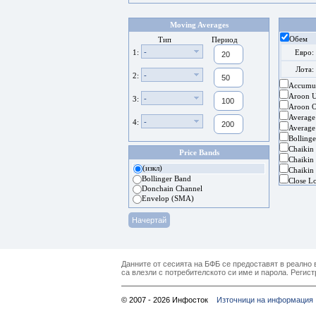
Moving Averages
Обем
Тип
Период
-
1:
Евро:
Лота:
-
2:
Accumul
Aroon 
-
3:
Aroon Os
Average
-
4:
Average
Bolling
Chaikin
Price Bands
Chaikin 
(изкл)
Chaikin 
Bollinger Band
Close L
Donchain Channel
Envelop (SMA)
Данните от сесията на БФБ се предоставят в реално в
са влезли с потребителското си име и парола. Регист
© 2007 - 2026 Инфосток
Източници на информация 