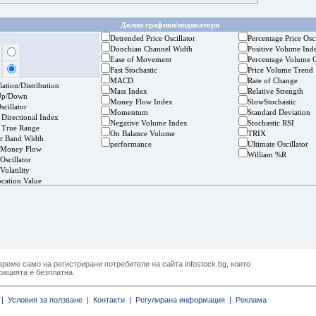
Долни графики/индикатори
Detrended Price Oscillator
Percentage Price Osci
Donchian Channel Width
Positive Volume Ind
Ease of Movement
Percentage Volume O
Fast Stochastic
Price Volume Trend
MACD
Rate of Change
ation/Distribution
Mass Index
Relative Strength
Up/Down
Money Flow Index
SlowStochastic
cillator
Momentum
Standard Deviation
 Directional Index
Negative Volume Index
Stochastic RSI
 True Range
On Balance Volume
TRIX
er Band Width
performance
Ultimate Oscillator
 Money Flow
William %R
Oscillator
Volatility
ocation Value
реме само на регистрирани потребители на сайта infostock.bg, които
рацията е безплатна.
|
Условия за ползване |
Контакти |
Регулирана информация |
Реклама