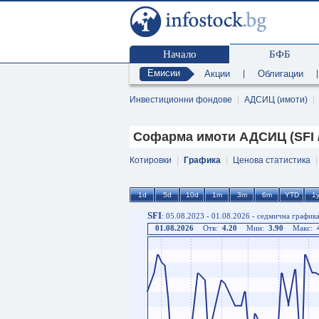
Начало
БФБ
Емисии
Акции
|
Облигации
Инвестиционни фондове
|
АДСИЦ (имоти)
|
Софарма имоти АДСИЦ (SFI /
Котировки
|
Графика
|
Ценова статистика
SFI
: 05.08.2023 - 01.08.2026 - седмична график
01.08.2026
Отв:
4.20
Мин:
3.90
Макс: