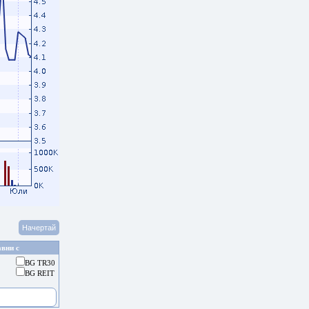
вни с
BG TR30
BG REIT