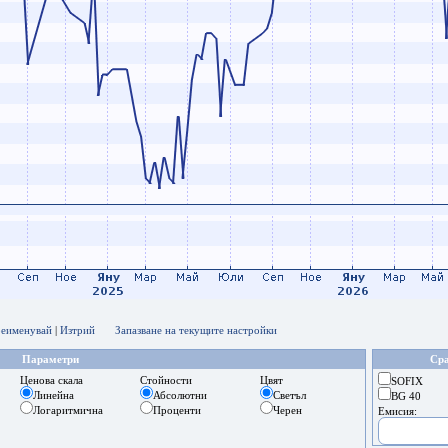
еименувай
|
Изтрий
Запазване на текущите настройки
Параметри
Сра
Ценова скала
Стойности
Цвят
SOFIX
Линейна
Абсолютни
Светъл
BG 40
Логаритмична
Проценти
Черен
Емисия: