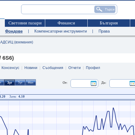
Световни пазари
Финанси
България
|
Фондове
|
Компенсаторни инструменти
|
Права
АДСИЦ (вземания)
 6S6)
|
Консенсус
|
Новини
|
Съобщения
|
Отчети
|
Профил
От:
До:
а
4.20
Затв:
4.10