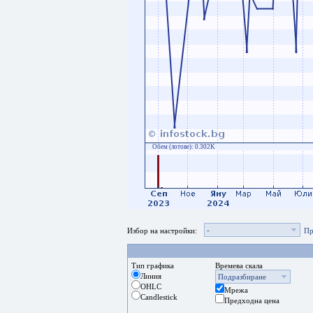
Обем (лотове):
0.302K
-
Избор на настройки:
Пр
Тип графика
Времева скала
Линия
Подразбиране
OHLC
Мрежа
Candlestick
Предходна цена