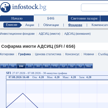
Начало
БФБ
Световни пазари
Емисии
Акции
|
Облигации
|
Фондове
|
Компенсат
Инвестиционни фондове
|
АДСИЦ (имоти)
|
АДСИЦ (вземания)
Софарма имоти АДСИЦ (SFI / 6S6)
Котировки
|
Графика
|
Ценова статистика
|
Консенсус
|
Новини
|
Съобщ
SFI
: 27.07.2026 - 07.08.2026 - 30-минутна графика
07.08.2026 16:40
Отв:
4.20
Мин:
4.20
Макс:
4.20
Затв:
4.20