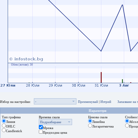
Обем (лотове):
30
-
Избор на настройки:
Преименувай
|
Изтрий
Запазване на
Параметри
Тип графика
Времева скала
Ценова скала
Стойнос
Линия
Линейна
Абсо
Подразбиране
OHLC
Логаритмична
Проц
Мрежа
Candlestick
Предходна цена