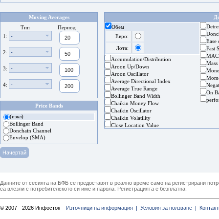
Moving Averages
Д
Detre
Обем
Тип
Период
Donc
-
1:
Евро:
Ease
Лота:
Fast 
-
2:
MAC
Accumulation/Distribution
Mass
Aroon Up/Down
-
3:
Mone
Aroon Oscillator
Mom
Average Directional Index
-
4:
Nega
Average True Range
On B
Bollinger Band Width
perf
Chaikin Money Flow
Price Bands
Chaikin Oscillator
(изкл)
Chaikin Volatility
Bollinger Band
Close Location Value
Donchain Channel
Envelop (SMA)
Данните от сесията на БФБ се предоставят в реално време само на регистрирани потреб
са влезли с потребителското си име и парола. Регистрацията е безплатна.
© 2007 - 2026 Инфосток
Източници на информация |
Условия за ползване |
Контакт