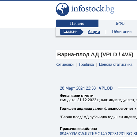
Начало
БФБ
Емисии
Акции
|
Облигации
Варна-плод АД (VPLD / 4V5)
Котировки
|
Графика
|
Ценова статистика
|
28 Март 2024 22:33
VPLOD
Финансови отчети
към дата: 31.12.2023 г.; вид: индивидуален,
Годишен индивидуален финансов отчет къ
"Варна плод" АД публикува годишен индиви
Прикачени файлове
8945009AKWJI7TKSC140-20231231-BG-SE