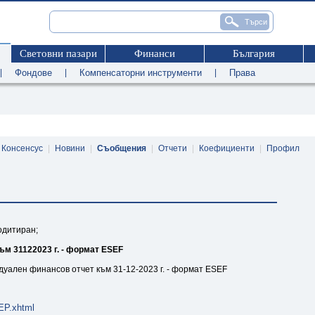
Световни пазари
Финанси
България
|
Фондове
|
Компенсаторни инструменти
|
Права
Консенсус
|
Новини
|
Съобщения
|
Отчети
|
Коефициенти
|
Профил
 одитиран;
м 31122023 г. - формат ESEF
дуален финансов отчет към 31-12-2023 г. - формат ESEF
P.xhtml