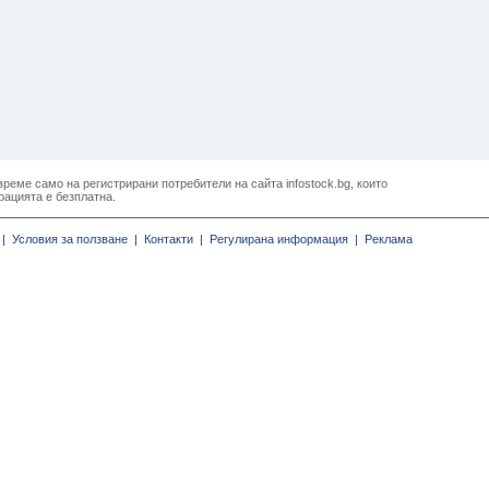
реме само на регистрирани потребители на сайта infostock.bg, които
рацията е безплатна.
|
Условия за ползване |
Контакти |
Регулирана информация |
Реклама