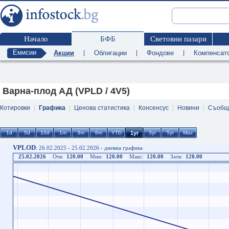
Начало
БФБ
Световни пазари
Емисии
Акции
|
Облигации
|
Фондове
|
Компенсат
Варна-плод АД (VPLD / 4V5)
Котировки
|
Графика
|
Ценова статистика
|
Консенсус
|
Новини
|
Съобщ
VPLOD
: 26.02.2025 - 25.02.2026 - дневна графика
25.02.2026
Отв:
120.00
Мин:
120.00
Макс:
120.00
Затв:
120.00