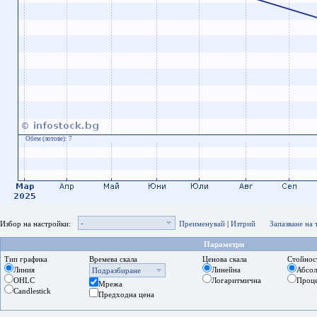
Обем (лотове):
7
-
Избор на настройки:
Преименувай
|
Изтрий
Запазване на
Параметри
Тип графика
Времева скала
Ценова скала
Стойнос
Линия
Линейна
Абсо
Подразбиране
OHLC
Логаритмична
Проц
Мрежа
Candlestick
Предходна цена