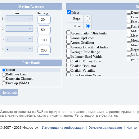
Moving Averages
Д
Detre
Обем
Тип
Период
Donc
-
1:
Евро:
Ease
Лота:
Fast 
-
2:
MAC
Accumulation/Distribution
Mass
Aroon Up/Down
-
3:
Mone
Aroon Oscillator
Mom
Average Directional Index
-
4:
Nega
Average True Range
On B
Bollinger Band Width
perf
Chaikin Money Flow
Price Bands
Chaikin Oscillator
(изкл)
Chaikin Volatility
Bollinger Band
Close Location Value
Donchain Channel
Envelop (SMA)
Данните от сесията на БФБ се предоставят в реално време само на регистрирани потреб
са влезли с потребителското си име и парола. Регистрацията е безплатна.
© 2007 - 2026 Инфосток
Източници на информация |
Условия за ползване |
Контакт