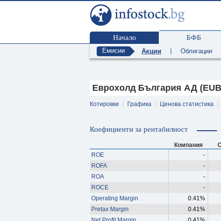
Начало
БФБ
Емисии
Акции
|
Облигации
Еврохолд България АД (EUB
Котировки
|
Графика
|
Ценова статистика
|
Коефициенти за рентабилност
Компания
С
ROE
-
ROFA
-
ROA
-
ROCE
-
Operating Margin
0.41%
Pretax Margin
0.41%
Net Profit Margin
0.41%