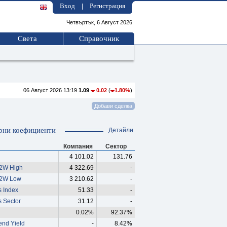
Вход
Регистрация
|
Четвъртък, 6 Август 2026
Света
Справочник
06 Август 2026 13:19
1.09
0.02
(
1.80%
)
рни коефициенти
Детайли
Компания
Сектор
4 101.02
131.76
52W High
4 322.69
-
52W Low
3 210.62
-
s Index
51.33
-
s Sector
31.12
-
0.02%
92.37%
end Yield
-
8.42%