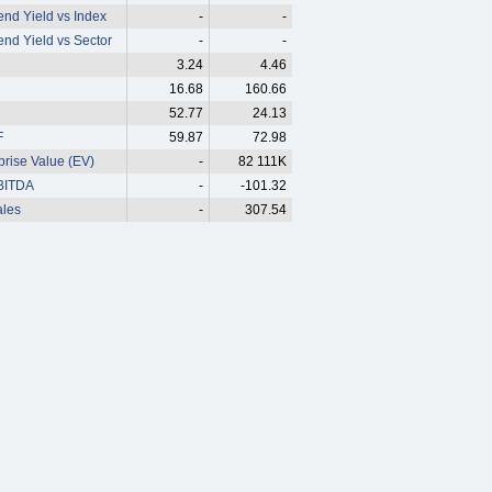
end Yield vs Index
-
-
end Yield vs Sector
-
-
3.24
4.46
16.68
160.66
52.77
24.13
F
59.87
72.98
prise Value (EV)
-
82 111K
BITDA
-
-101.32
ales
-
307.54