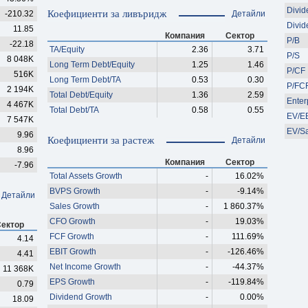
Divid
Коефициенти за ливъридж
-210.32
Детайли
Divid
11.85
Компания
Сектор
P/B
-22.18
TA/Equity
2.36
3.71
P/S
8 048K
Long Term Debt/Equity
1.25
1.46
P/CF
516K
Long Term Debt/TA
0.53
0.30
P/FC
2 194K
Total Debt/Equity
1.36
2.59
Enter
4 467K
Total Debt/TA
0.58
0.55
EV/E
7 547K
EV/S
9.96
Коефициенти за растеж
Детайли
8.96
Компания
Сектор
-7.96
Total Assets Growth
-
16.02%
BVPS Growth
-
-9.14%
Детайли
Sales Growth
-
1 860.37%
CFO Growth
-
19.03%
ектор
FCF Growth
-
111.69%
4.14
EBIT Growth
-
-126.46%
4.41
Net Income Growth
-
-44.37%
11 368K
EPS Growth
-
-119.84%
0.79
Dividend Growth
-
0.00%
18.09