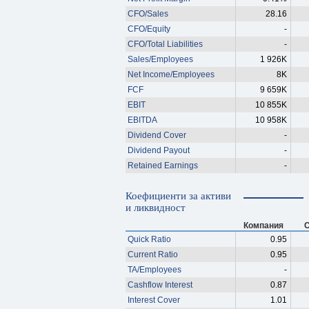
CFO/Sales
28.16
CFO/Equity
-
CFO/Total Liabilities
-
Sales/Employees
1 926K
Net Income/Employees
8K
FCF
9 659K
EBIT
10 855K
EBITDA
10 958K
Dividend Cover
-
Dividend Payout
-
Retained Earnings
-
Коефициенти за активи
и ликвидност
Компания
С
Quick Ratio
0.95
Current Ratio
0.95
TA/Employees
-
Cashflow Interest
0.87
Interest Cover
1.01