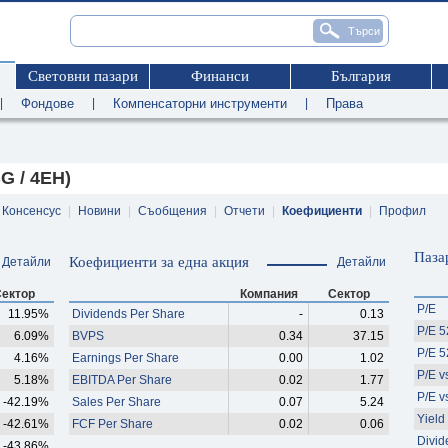
Световни пазари
Финанси
България
|
Фондове
|
Компенсаторни инструменти
|
Права
G / 4EH)
Консенсус
|
Новини
|
Съобщения
|
Отчети
|
Коефициенти
|
Профил
Паза
Коефициенти за една акция
Детайли
Детайли
ектор
Компания
Сектор
P/E
11.95%
Dividends Per Share
-
0.13
P/E 
6.09%
BVPS
0.34
37.15
P/E 
4.16%
Earnings Per Share
0.00
1.02
P/E v
5.18%
EBITDA Per Share
0.02
1.77
P/E v
-42.19%
Sales Per Share
0.07
5.24
Yield
-42.61%
FCF Per Share
0.02
0.06
Divid
-43.86%