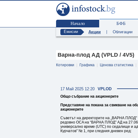
Начало
БФБ
Емисии
Акции
|
Облигации
Варна-плод АД (VPLD / 4V5)
Котировки
|
Графика
|
Ценова статистика
|
17 Май 2025 12:20
VPLOD
Общо събрание на акционерите
Представяне на покана за свикване на о
акционерите
Съветът на директорите на „ВАРНА ПЛОД” АД
редовно ОСA на “ВАРНА ПЛОД” АД на 27.06.2
универсално време (UTC) по седалище и адр
Курчатов” № 1, при следния дневен ред: