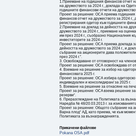
1.Приемане на годишния финансов отчет на
на дружеството за 2024 г., доклада на Одит
годишните финансови отчети на дружествот
Проект за решение: ОСА приема годишния ф
финансов отчет на дружеството за 2024 г., 
регистрирания одитор към годишните финан
2.Приемане на доклад за дейността на друж
дружеството за 2024 г., приемане на оценк
им през 2024 г., съобразно Националния ко
инвеститорите за 2024 г.
Проект за решение: ОСА приема доклада за
дейността на дружеството за 2024 г., и док
събрание на акционерите дава положителна
през 2024 г.”.
3. Освобождаване от отговорност на членов
Проект за решение: ОСА освобождава от от
4. Вземане на решение за избор на одитор
финансовата 2025 г.
Проект за решение: ОСА избира одиторско 
индивидуален и консолидиран/ за 2025 г.
5. Вземане на решение за отнасяне на печа
Проект за решение: ОСA взема решение за 
резерви“.
6. Преразглеждане на Политиката за възна
Наредба № 48/20.03.2013 г. за изисквания
Проект за решение: Общото събрание на а
Варна плод“ АД, като приема, че към момен
Политиката за възнагражденията.
Прикачени файлове
Pokana OSA.pdf