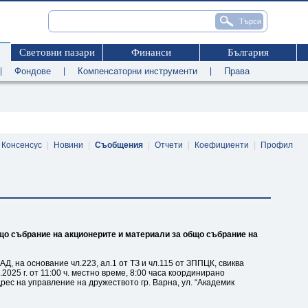
Световни пазари
Финанси
България
|
Фондове
|
Компенсаторни инструменти
|
Права
Консенсус
|
Новини
|
Съобщения
|
Отчети
|
Коефициенти
|
Профил
бщо събрание на акционерите и материали за общо събрание на
, на основание чл.223, ал.1 от ТЗ и чл.115 от ЗППЦК, свиква
025 г. от 11:00 ч. местно време, 8:00 часа координирано
ес на управление на дружеството гр. Варна, ул. “Академик