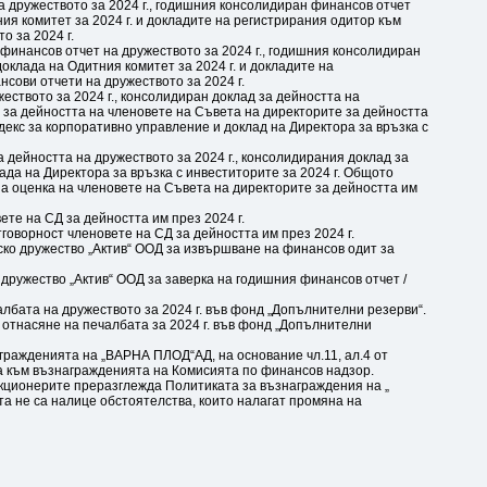
 дружеството за 2024 г., годишния консолидиран финансов отчет
ния комитет за 2024 г. и докладите на регистрирания одитор към
о за 2024 г.
инансов отчет на дружеството за 2024 г., годишния консолидиран
доклада на Одитния комитет за 2024 г. и докладите на
сови отчети на дружеството за 2024 г.
еството за 2024 г., консолидиран доклад за дейността на
а за дейността на членовете на Съвета на директорите за дейността
декс за корпоративно управление и доклад на Директора за връзка с
 дейността на дружеството за 2024 г., консолидирания доклад за
лада на Директора за връзка с инвеститорите за 2024 г. Общото
 оценка на членовете на Съвета на директорите за дейността им
ете на СД за дейността им през 2024 г.
говорност членовете на СД за дейността им през 2024 г.
ско дружество „Актив“ ООД за извършване на финансов одит за
дружество „Актив“ ООД за заверка на годишния финансов отчет /
лбата на дружеството за 2024 г. във фонд „Допълнителни резерви“.
отнасяне на печалбата за 2024 г. във фонд „Допълнителни
гражденията на „ВАРНА ПЛОД“АД, на основание чл.11, ал.4 от
та към възнагражденията на Комисията по финансов надзор.
кционерите преразглежда Политиката за възнаграждения на „
та не са налице обстоятелства, които налагат промяна на