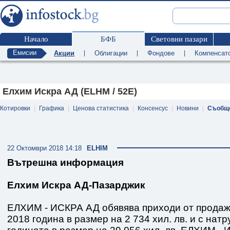
Начало
БФБ
Световни пазари
Емисии
Акции
|
Облигации
|
Фондове
|
Компенсат
Елхим Искра АД (ELHM / 52E)
Котировки
|
Графика
|
Ценова статистика
|
Консенсус
|
Новини
|
Съобщ
22 Октомври 2018 14:18
ELHIM
Вътрешна информация
Елхим Искра АД-Пазарджик
ЕЛХИМ - ИСКРА АД обявява приходи от продаж
2018 година в размер на 2 734 хил. лв. и с нат