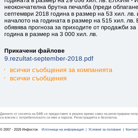
годината в размер на 29 056 хил. лв. ЕЛХИМ -
неокончателна брутна печалба (преди облагане
септември 2018 година в размер на 53 хил. лв. 
началото на годината в размер на 515 хил. лв
обявява прогноза за приходите от продажби за
година в размер на 3 000 хил. лв.
Прикачени файлове
9.rezultat-september-2018.pdf
всички съобщения за компанията
всички съобщения
Данните от сесията на БФБ се предоставят в реално време само на регистрирани потреб
са влезли с потребителското си име и парола. Регистрацията е безплатна.
© 2007 - 2026 Инфосток
Източници на информация |
Условия за ползване |
Контакт