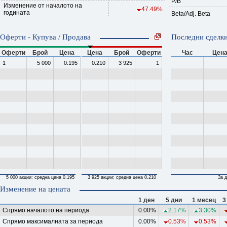
P/B
Изменение от началото на
47.49%
годината
Beta/Adj. Beta
Оферти - Купува / Продава
Последни сделки
Оферти
Брой
Цена
Цена
Брой
Оферти
Час
Цен
1
5 000
0.195
0.210
3 925
1
5 000 акции; средна цена 0.195
3 925 акции; средна цена 0.210
За д
Изменение на цената
1 ден
5 дни
1 месец
3
Спрямо началото на периода
0.00%
2.17%
3.30%
Спрямо максималната за периода
0.00%
0.53%
0.53%