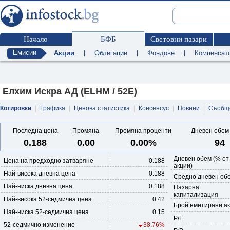
Начало
БФБ
Световни пазари
Емисии
Акции
|
Облигации
|
Фондове
|
Компенсат
Елхим Искра АД (ELHM / 52E)
Котировки
|
Графика
|
Ценова статистика
|
Консенсус
|
Новини
|
Съобщ
Последна цена
Промяна
Промяна проценти
Дневен обем 
0.188
0.00
0.00%
94
Дневен обем (% от
Цена на предходно затваряне
0.188
акции)
Най-висока дневна цена
0.188
Средно дневен обе
Най-ниска дневна цена
0.188
Пазарна
капитализация
Най-висока 52-седмична цена
0.42
Брой емитирани а
Най-ниска 52-седмична цена
0.15
P/E
52-седмично изменение
38.76%