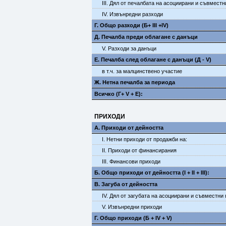
III. Дял от печалбата на асоциирани и съвмест
IV. Извънредни разходи
Г. Общо разходи (Б+ III +IV)
Д. Печалба преди облагане с данъци
V. Разходи за данъци
E. Печалба след облагане с данъци (Д - V)
в т.ч. за малцинствено участие
Ж. Нетна печалба за периода
Всичко (Г+ V + Е):
ПРИХОДИ
А. Приходи от дейността
I. Нетни приходи от продажби на:
II. Приходи от финансирания
III. Финансови приходи
Б. Общо приходи от дейността (I + II + III):
В. Загуба от дейността
IV. Дял от загубата на асоциирани и съвместни
V. Извънредни приходи
Г. Общо приходи (Б + IV + V)