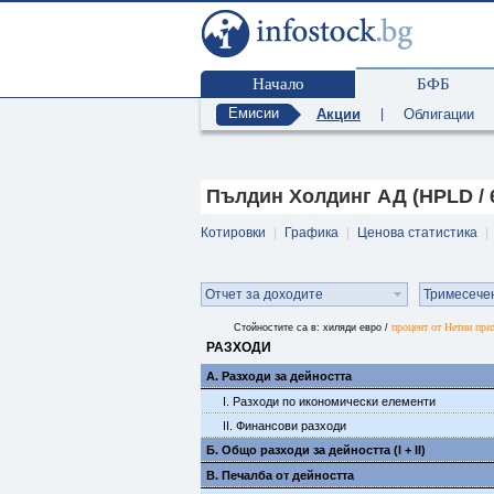
Начало
БФБ
Емисии
Акции
|
Облигации
Пълдин Холдинг АД (HPLD / 
Котировки
|
Графика
|
Ценова статистика
|
Отчет за доходите
Тримесече
процент от Нетни при
Стойностите са в: хиляди евро /
РАЗХОДИ
А. Разходи за дейността
I. Разходи по икономически елементи
II. Финансови разходи
Б. Общо разходи за дейността (I + II)
В. Печалба от дейността