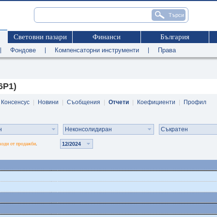
Световни пазари
Финанси
България
|
Фондове
|
Компенсаторни инструменти
|
Права
6P1)
Консенсус
|
Новини
|
Съобщения
|
Отчети
|
Коефициенти
|
Профил
н
Неконсолидиран
Съкратен
ходи от продажби
12/2024
.