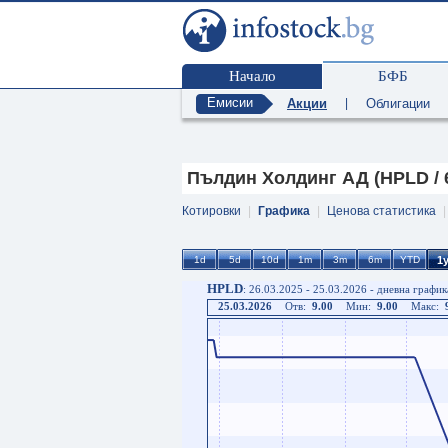
Начало
БФБ
Емисии
Акции
|
Облигации
Пълдин Холдинг АД (HPLD / 
Котировки
|
Графика
|
Ценова статистика
HPLD
: 26.03.2025 - 25.03.2026 - дневна график
25.03.2026
Отв:
9.00
Мин:
9.00
Макс: