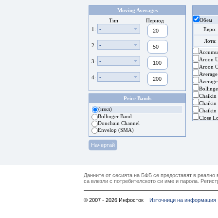
Moving Averages
Обем
Тип
Период
-
1:
Евро:
Лота:
-
2:
Accumul
Aroon 
-
3:
Aroon Os
Average
-
4:
Average
Bolling
Chaikin
Price Bands
Chaikin 
(изкл)
Chaikin 
Bollinger Band
Close L
Donchain Channel
Envelop (SMA)
Данните от сесията на БФБ се предоставят в реално в
са влезли с потребителското си име и парола. Регист
© 2007 - 2026 Инфосток
Източници на информация 