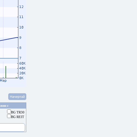
вни с
BG TR30
BG REIT