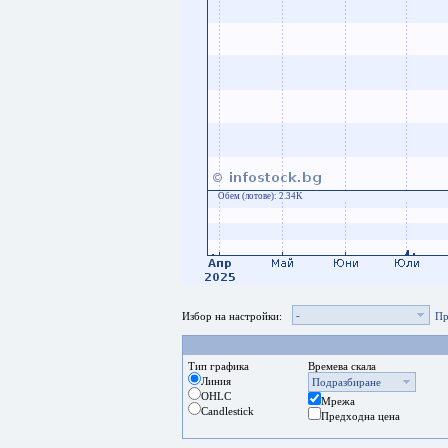
Обем (лотове):
2.34K
-
Избор на настройки:
Пр
Тип графика
Времева скала
Линия
Подразбиране
OHLC
Мрежа
Candlestick
Предходна цена