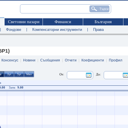
Световни пазари
Финанси
България
|
Фондове
|
Компенсаторни инструменти
|
Права
6P1)
|
Консенсус
|
Новини
|
Съобщения
|
Отчети
|
Коефициенти
|
Профил
От:
До:
а
9.00
Затв:
9.00