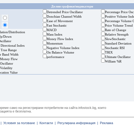
Долни графики/индикатори
Detrended Price Oscillator
Percentage Price Osci
Donchian Channel Width
Positive Volume Ind
Ease of Movement
Percentage Volume O
Fast Stochastic
Price Volume Trend
MACD
Rate of Change
ation/Distribution
Mass Index
Relative Strength
Up/Down
Money Flow Index
SlowStochastic
cillator
Momentum
Standard Deviation
 Directional Index
Negative Volume Index
Stochastic RSI
 True Range
On Balance Volume
TRIX
er Band Width
performance
Ultimate Oscillator
 Money Flow
William %R
Oscillator
Volatility
ocation Value
реме само на регистрирани потребители на сайта infostock.bg, които
рацията е безплатна.
|
Условия за ползване |
Контакти |
Регулирана информация |
Реклама