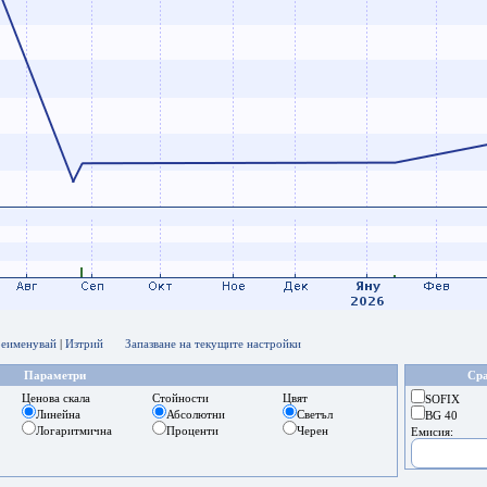
еименувай
|
Изтрий
Запазване на текущите настройки
Параметри
Сра
Ценова скала
Стойности
Цвят
SOFIX
Линейна
Абсолютни
Светъл
BG 40
Логаритмична
Проценти
Черен
Емисия: