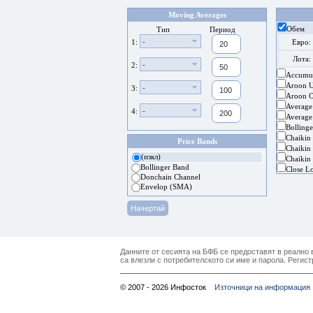
Moving Averages
Обем
Тип
Период
-
1:
Евро:
Лота:
-
2:
Accumul
Aroon 
-
3:
Aroon Os
Average
-
4:
Average
Bolling
Chaikin
Price Bands
Chaikin 
(изкл)
Chaikin 
Bollinger Band
Close L
Donchain Channel
Envelop (SMA)
Данните от сесията на БФБ се предоставят в реално в
са влезли с потребителското си име и парола. Регист
© 2007 - 2026 Инфосток
Източници на информация 