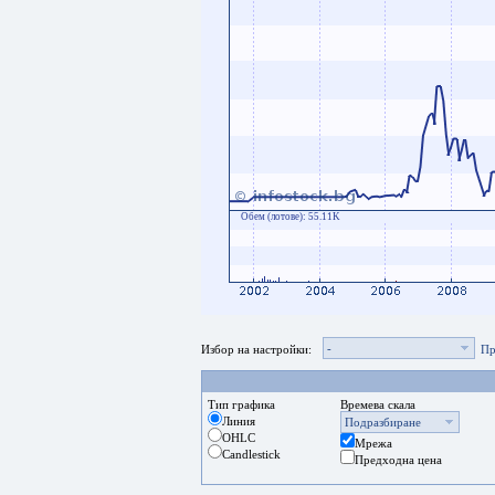
Обем (лотове):
55.11K
-
Избор на настройки:
Пр
Тип графика
Времева скала
Линия
Подразбиране
OHLC
Мрежа
Candlestick
Предходна цена