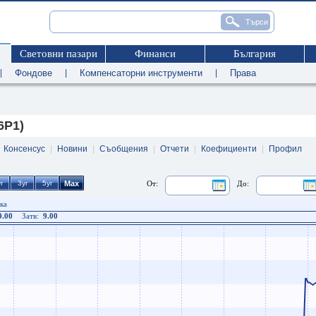
Световни пазари
Финанси
България
|
Фондове
|
Компенсаторни инструменти
|
Права
6P1)
|
Консенсус
|
Новини
|
Съобщения
|
Отчети
|
Коефициенти
|
Профил
От:
До:
ка
9.00
Затв:
9.00