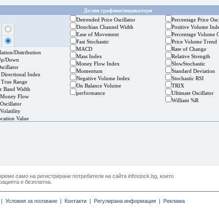
Долни графики/индикатори
Detrended Price Oscillator
Percentage Price Osci
Donchian Channel Width
Positive Volume Ind
Ease of Movement
Percentage Volume O
Fast Stochastic
Price Volume Trend
MACD
Rate of Change
ation/Distribution
Mass Index
Relative Strength
Up/Down
Money Flow Index
SlowStochastic
cillator
Momentum
Standard Deviation
 Directional Index
Negative Volume Index
Stochastic RSI
 True Range
On Balance Volume
TRIX
er Band Width
performance
Ultimate Oscillator
 Money Flow
William %R
Oscillator
Volatility
ocation Value
реме само на регистрирани потребители на сайта infostock.bg, които
рацията е безплатна.
|
Условия за ползване |
Контакти |
Регулирана информация |
Реклама