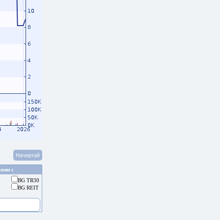
вни с
BG TR30
BG REIT