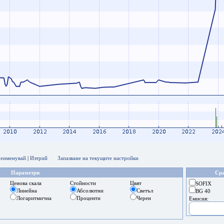
еименувай
|
Изтрий
Запазване на текущите настройки
Параметри
Сра
Ценова скала
Стойности
Цвят
SOFIX
Линейна
Абсолютни
Светъл
BG 40
Логаритмична
Проценти
Черен
Емисия: