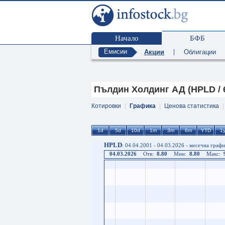
Начало
БФБ
Емисии
Акции
|
Облигации
Пълдин Холдинг АД (HPLD / 
Котировки
|
Графика
|
Ценова статистика
HPLD
: 04.04.2001 - 04.03.2026 - месечна графи
04.03.2026
Отв:
8.80
Мин:
8.80
Макс: