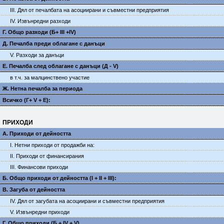
III. Дял от печалбата на асоциирани и съвместни предприятия
IV. Извънредни разходи
Г. Общо разходи (Б+ III +IV)
Д. Печалба преди облагане с данъци
V. Разходи за данъци
E. Печалба след облагане с данъци (Д - V)
в т.ч. за малцинствено участие
Ж. Нетна печалба за периода
Всичко (Г+ V + Е):
ПРИХОДИ
А. Приходи от дейността
I. Нетни приходи от продажби на:
II. Приходи от финансирания
III. Финансови приходи
Б. Общо приходи от дейността (I + II + III):
В. Загуба от дейността
IV. Дял от загубата на асоциирани и съвместни предприятия
V. Извънредни приходи
Г. Общо приходи (Б + IV + V)