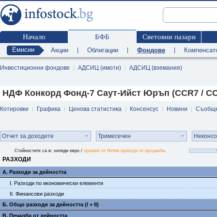
Начало
БФБ
Световни пазари
Емисии
Акции
|
Облигации
|
Фондове
|
Компенсат
Инвестиционни фондове
|
АДСИЦ (имоти)
|
АДСИЦ (вземания)
НДФ Конкорд Фонд-7 Саут-Ийст Юръп (CCR7 / C
Котировки
|
Графика
|
Ценова статистика
|
Консенсус
|
Новини
|
Съобщ
Отчет за доходите
Тримесечен
Неконс
процент от Нетни приходи от продажби
Стойностите са в: хиляди евро /
.
РАЗХОДИ
А. Разходи за дейността
I. Разходи по икономически елементи
II. Финансови разходи
Б. Общо разходи за дейността (I + II)
В. Печалба от дейността