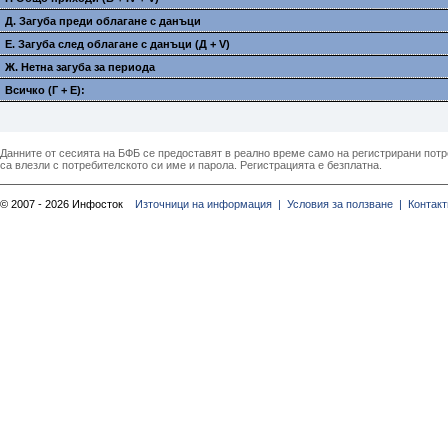
Д. Загуба преди облагане с данъци
E. Загуба след облагане с данъци (Д + V)
Ж. Нетна загуба за периода
Всичко (Г + E):
Данните от сесията на БФБ се предоставят в реално време само на регистрирани потреб
са влезли с потребителското си име и парола. Регистрацията е безплатна.
© 2007 - 2026 Инфосток
Източници на информация |
Условия за ползване |
Контакт