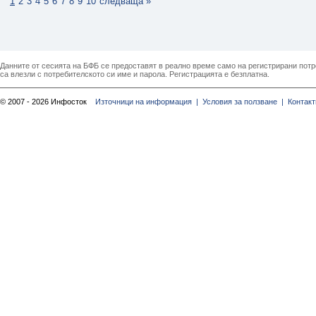
1
2
3
4
5
6
7
8
9
10
следваща »
Данните от сесията на БФБ се предоставят в реално време само на регистрирани потреб
са влезли с потребителското си име и парола. Регистрацията е безплатна.
© 2007 - 2026 Инфосток
Източници на информация |
Условия за ползване |
Контакт