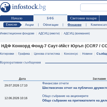
Начало
БФБ
Световни пазари
Емисии
Акции
|
Облигации
|
Фондове
|
Компенсат
Инвестиционни фондове
|
АДСИЦ (имоти)
|
АДСИЦ (вземания)
НДФ Конкорд Фонд-7 Саут-Ийст Юръп (CCR7 / C
Котировки
|
Графика
|
Ценова статистика
|
Консенсус
|
Новини
|
Съобщ
Корпоративни съобщения
Дата
Заглавие
Финансови отчети
29.07.2026 17:10
Шестмесечен отчет на публично дружест
Общо събрание на акционерите
12.06.2026 10:16
Общо събрание на притежателите на дял