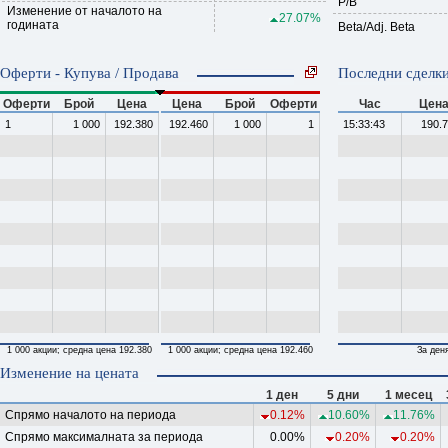
P/B
Изменение от началото на
27.07%
годината
Beta/Adj. Beta
Оферти - Купува / Продава
Последни сделки
Оферти
Брой
Цена
Цена
Брой
Оферти
Час
Цен
1
1 000
192.380
192.460
1 000
1
15:33:43
190.
1 000 акции; средна цена 192.380
1 000 акции; средна цена 192.460
За ден
Изменение на цената
1 ден
5 дни
1 месец
Спрямо началото на периода
0.12%
10.60%
11.76%
Спрямо максималната за периода
0.00%
0.20%
0.20%