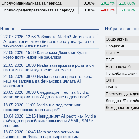
Спрямо минималната за периода
0.00%
0.17%
10.60%
Спрямо среднопретеглената за периода
0.00%
0.01%
6.30%
Новини
Избрани финанс
22.07.2026, 12:53 Забравете Nvidia? Истинската
Общо активи
AI революция може би вече се случва далеч от
технологичните гиганти
Продажби
27.05.2026, 15:30 Какво каза Дженсън Хуанг,
EBITDA
което почти никой не забеляза
EBIT
21.05.2026, 18:30 Nvidia затвърждава ролята си
Нетна печалба
на гръбнак на изкуствения интелект
Печалба на акция
21.05.2026, 09:00 Nvidia вече генерира толкова
ОПП
кеш, че започва да финансира цялата AI
икономика
ОА/СК
20.05.2026, 08:30 Следващият тест за Nvidia:
Последен дивиден
може ли кралят на AI да остане недосегаем?
Дивидент/Печалб
18.05.2026, 11:00 Nvidia ще подкрепи или
Доходност от див
промени посоката на пазара!?
10.04.2026, 12:15 Невидимият AI ръст: как Nvidia
събужда европейските шампиони ASML, SAP и
Siemens
18.02.2026, 16:45 Meta залага всичко на
чиповете на Nvidia в партньорството им