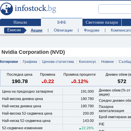
Начало
БФБ
Световни пазари
Емисии
Акции
|
Облигации
|
Фондове
|
Компенсат
Nvidia Corporation (NVD)
Котировки
|
Графика
|
Ценова статистика
|
Консенсус
|
Новини
|
Съобщ
Последна цена
Промяна
Промяна проценти
Дневен обем (
190.78
0.22
0.12%
572
Дневен обем (% от
Цена на предходно затваряне
191.000
акции)
Най-висока дневна цена
190.780
Средно дневен обе
Най-ниска дневна цена
190.780
Пазарна
капитализация
Най-висока 52-седмична цена
200.00
Брой емитирани а
Най-ниска 52-седмична цена
143.00
P/E
52-седмично изменение
22.26%