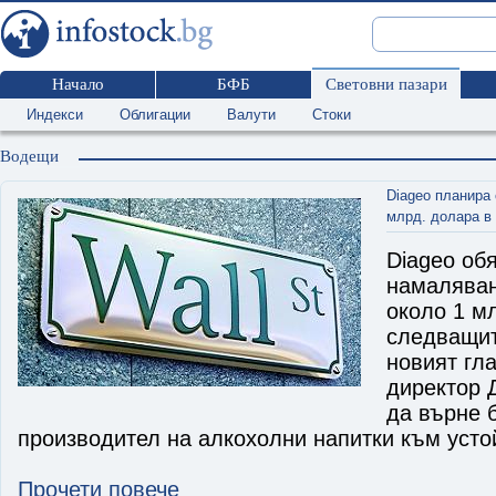
Начало
БФБ
Световни пазари
Индекси
Облигации
Валути
Стоки
Водещи
Diageo планира
млрд. долара в
Diageo об
намаляван
около 1 м
следващит
новият гл
директор 
да върне 
производител на алкохолни напитки към усто
Прочети повече