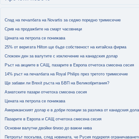
Спад на печалбата на Novartis за седмо поредно тримесечие
Срив на продажбите на смарт часовници
Цената на петрола се пoнижaвa
25% от веригата Hilton ще бъде собственост на китайска фирма
Спокоен ден за валутите с изключение на канадския долар
Ръст на акциите в САЩ, пазарите в Европа отчетоха смесена сесия
14% ръст на печалбата на Royal Philips през третото тримесечие
Ще забави ли Brexit ръста на БВП на Великобритания?
Азиатските пазари отчетоха смесена сесия
Цената на петрола се пoнижaвa
Американският долар е в добри позиции за разлика от канадския дол
Пазарите в Европа и САЩ отчетоха смесена сесия
Основни валутни двойки близо до важни нива
Петролът поскъпва, след новината, че Русия подкрепя ограничаванет