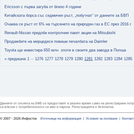
Ericsson с първа загуба от близо 4 години
Китайската борса със седмичен ръст, „побутнат“ от данните за БВП
Очаква се ръст от 6% на търсенето на природен газ в ЕС през 2016 г.
Renault-Nissan придоби контролния пакет акции на Mitsubishi
Продажбите на мерцедеси повиши печалбата на Daimler
Toyota ще инвестира 650 млн. злоти в своите два завода в Полша
...
« предишна
1
1276
1277
1278
1279
1280
1281
1282
1283
1284
1285
Данните от сесията на БФБ се предоставят в реално време само на регистрирани потреб
са влезли с потребителското си име и парола. Регистрацията е безплатна.
© 2007 - 2026 Инфосток
Източници на информация |
Условия за ползване |
Контакт