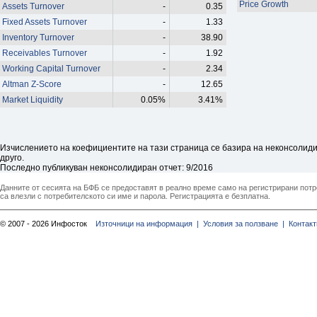
Price Growth
Assets Turnover
-
0.35
Fixed Assets Turnover
-
1.33
Inventory Turnover
-
38.90
Receivables Turnover
-
1.92
Working Capital Turnover
-
2.34
Altman Z-Score
-
12.65
Market Liquidity
0.05%
3.41%
Изчислението на коефициентите на тази страница се базира на неконсолидир
друго.
Последно публикуван неконсолидиран отчет: 9/2016
Данните от сесията на БФБ се предоставят в реално време само на регистрирани потреб
са влезли с потребителското си име и парола. Регистрацията е безплатна.
© 2007 - 2026 Инфосток
Източници на информация |
Условия за ползване |
Контакт