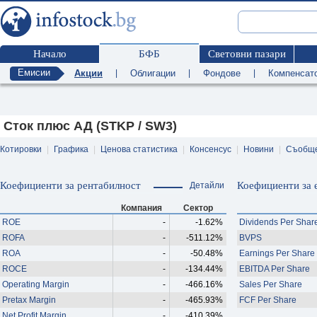
Начало
БФБ
Световни пазари
Емисии
Акции
|
Облигации
|
Фондове
|
Компенсат
Сток плюс АД (STKP / SW3)
Котировки
|
Графика
|
Ценова статистика
|
Консенсус
|
Новини
|
Съобщ
Коефициенти за рентабилност
Коефициенти за 
Детайли
Компания
Сектор
ROE
-
-1.62%
Dividends Per Shar
ROFA
-
-511.12%
BVPS
ROA
-
-50.48%
Earnings Per Share
ROCE
-
-134.44%
EBITDA Per Share
Operating Margin
-
-466.16%
Sales Per Share
Pretax Margin
-
-465.93%
FCF Per Share
Net Profit Margin
-
-410.39%