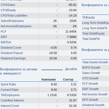
Коефициенти за 
CFO/Sales
-
-65.81
CFO/Equity
-
-10.84
CFO/Total Liabilities
-
-14.19
TA/Equity
Sales/Employees
2K
202K
Long Term Debt/Equ
Net Income/Employees
-2K
-2K
Long Term Debt/TA
FCF
-
21 845K
Total Debt/Equity
EBIT
-
-7 888K
Total Debt/TA
EBITDA
-
-3 925K
Dividend Cover
-0.05
0.74
Коефициенти за 
Dividend Payout
-19.58
4.05
Retained Earnings
20.58
-3.05
Total Assets Growth
BVPS Growth
Коефициенти за активи
Детайли
и ликвидност
Sales Growth
CFO Growth
Компания
Сектор
FCF Growth
Quick Ratio
8.00
3.31
EBIT Growth
Current Ratio
8.00
3.71
Net Income Growth
TA/Employees
1 151K
6 532K
EPS Growth
Cashflow Interest
-
31.67
Dividend Growth
Interest Cover
-
52.30