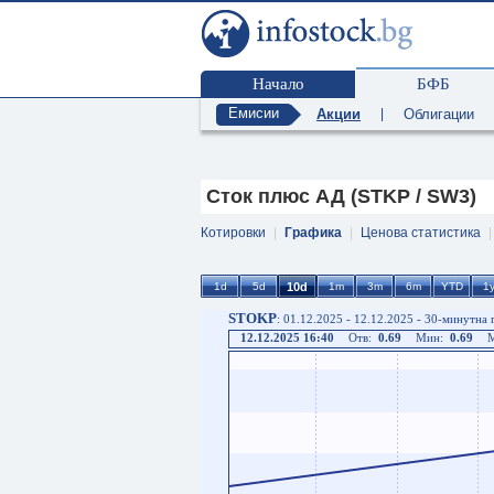
Начало
БФБ
Емисии
Акции
|
Облигации
Сток плюс АД (STKP / SW3)
Котировки
|
Графика
|
Ценова статистика
STOKP
: 01.12.2025 - 12.12.2025 - 30-минутна
12.12.2025 16:40
Отв:
0.69
Мин:
0.69
М