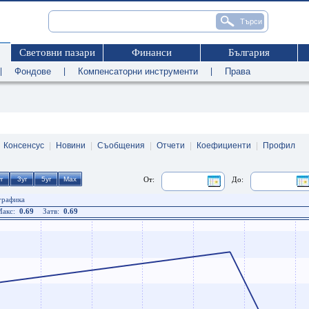
Световни пазари
Финанси
България
|
Фондове
|
Компенсаторни инструменти
|
Права
|
Консенсус
|
Новини
|
Съобщения
|
Отчети
|
Коефициенти
|
Профил
От:
До:
 графика
акс:
0.69
Затв:
0.69