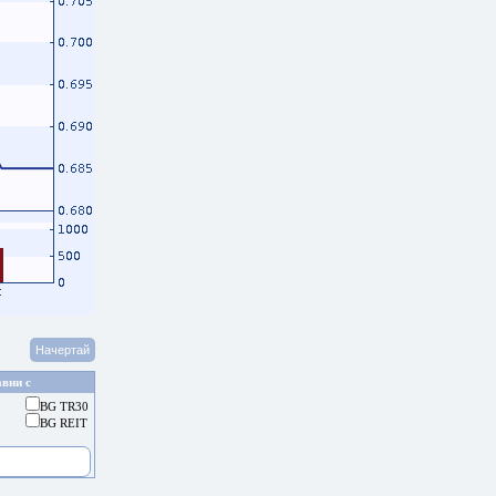
вни с
BG TR30
BG REIT