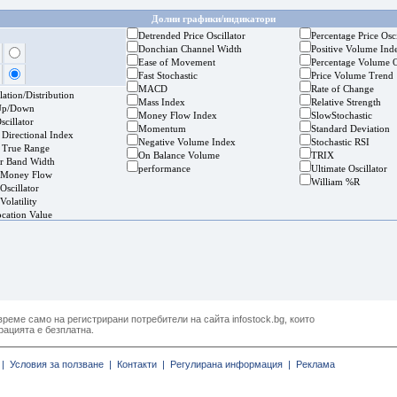
Долни графики/индикатори
Detrended Price Oscillator
Percentage Price Osci
Donchian Channel Width
Positive Volume Ind
Ease of Movement
Percentage Volume O
Fast Stochastic
Price Volume Trend
MACD
Rate of Change
ation/Distribution
Mass Index
Relative Strength
Up/Down
Money Flow Index
SlowStochastic
cillator
Momentum
Standard Deviation
 Directional Index
Negative Volume Index
Stochastic RSI
 True Range
On Balance Volume
TRIX
er Band Width
performance
Ultimate Oscillator
 Money Flow
William %R
Oscillator
Volatility
ocation Value
реме само на регистрирани потребители на сайта infostock.bg, които
рацията е безплатна.
|
Условия за ползване |
Контакти |
Регулирана информация |
Реклама