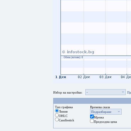
Обем (лотове):
0
-
Избор на настройки:
Пр
Тип графика
Времева скала
Линия
Подразбиране
OHLC
Мрежа
Candlestick
Предходна цена