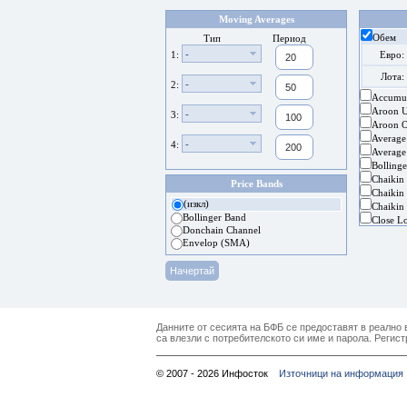
Moving Averages
Обем
Тип
Период
-
1:
Евро:
Лота:
-
2:
Accumul
Aroon 
-
3:
Aroon Os
Average
-
4:
Average
Bolling
Chaikin
Price Bands
Chaikin 
(изкл)
Chaikin 
Bollinger Band
Close L
Donchain Channel
Envelop (SMA)
Данните от сесията на БФБ се предоставят в реално в
са влезли с потребителското си име и парола. Регист
© 2007 - 2026 Инфосток
Източници на информация 