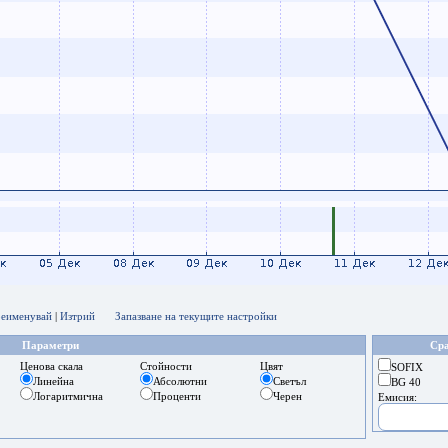
еименувай
|
Изтрий
Запазване на текущите настройки
Параметри
Сра
Ценова скала
Стойности
Цвят
SOFIX
Линейна
Абсолютни
Светъл
BG 40
Логаритмична
Проценти
Черен
Емисия: