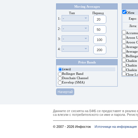
Moving Averages
Обем
Тип
Период
-
1:
Евро:
Лота:
-
2:
Accumul
Aroon 
-
3:
Aroon Os
Average
-
4:
Average
Bolling
Chaikin
Price Bands
Chaikin 
(изкл)
Chaikin 
Bollinger Band
Close L
Donchain Channel
Envelop (SMA)
Данните от сесията на БФБ се предоставят в реално в
са влезли с потребителското си име и парола. Регист
© 2007 - 2026 Инфосток
Източници на информация 