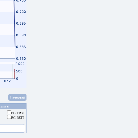
вни с
BG TR30
BG REIT