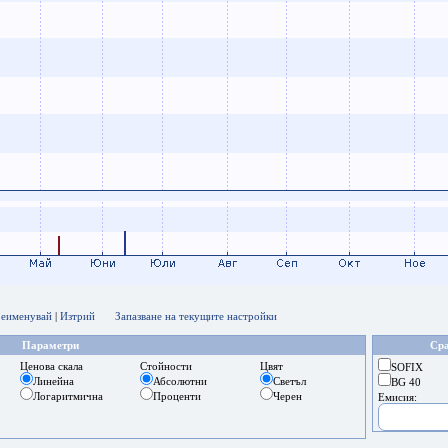
еименувай
|
Изтрий
Запазване на текущите настройки
Параметри
Сра
Ценова скала
Стойности
Цвят
SOFIX
Линейна
Абсолютни
Светъл
BG 40
Логаритмична
Проценти
Черен
Емисия: