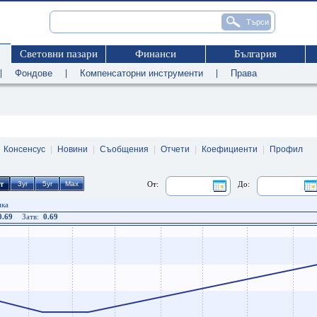
Световни пазари
Финанси
България
|
Фондове
|
Компенсаторни инструменти
|
Права
|
Консенсус
|
Новини
|
Съобщения
|
Отчети
|
Коефициенти
|
Профил
От:
До:
ика
0.69
Затв:
0.69