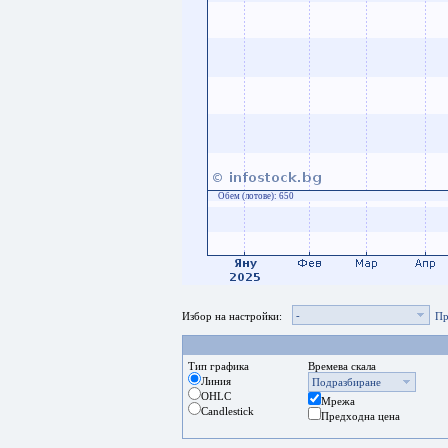
Обем (лотове):
650
-
Избор на настройки:
Пр
Тип графика
Времева скала
Линия
Подразбиране
OHLC
Мрежа
Candlestick
Предходна цена