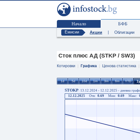
Начало
БФБ
Емисии
Акции
|
Облигации
Сток плюс АД (STKP / SW3)
Котировки
|
Графика
|
Ценова статистика
STOKP
: 13.12.2024 - 12.12.2025 - дневна граф
12.12.2025
Отв:
0.69
Мин:
0.69
Макс: