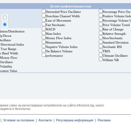
Долни графики/индикатори
Detrended Price Oscillator
Percentage Price Osci
Donchian Channel Width
Positive Volume Ind
Ease of Movement
Percentage Volume O
Fast Stochastic
Price Volume Trend
MACD
Rate of Change
ation/Distribution
Mass Index
Relative Strength
Up/Down
Money Flow Index
SlowStochastic
cillator
Momentum
Standard Deviation
 Directional Index
Negative Volume Index
Stochastic RSI
 True Range
On Balance Volume
TRIX
er Band Width
performance
Ultimate Oscillator
 Money Flow
William %R
Oscillator
Volatility
ocation Value
реме само на регистрирани потребители на сайта infostock.bg, които
рацията е безплатна.
|
Условия за ползване |
Контакти |
Регулирана информация |
Реклама