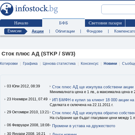
Начало
БФБ
Световни пазари
Емисии
Акции
|
Облигации
|
Фондове
|
Компенсат
Сток плюс АД (STKP / SW3)
Котировки
|
Графика
|
Ценова статистика
|
Консенсус
|
Новини
|
Съобщ
03 Юли 2012, 08:39
Сток плюс АД ще изкупува собствени акции
Минималната цена е 1 лв., а максимална цена е 2
23 Ноември 2011, 07:49
ИП БМФН е купил за клиент 18 000 акции на
Сделката е сключена на 22.11.2011 г.
29 Октомври 2010, 13:21
Сток плюс АД ще изкупува обратно собствен
На събрание ще бъдат гласувани цени между 1 ле
06 Февруари 2008, 18:08
Промени в устава на дружеството
30 Януари 2008, 16:21
Други новини.....