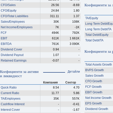
Коефициенти за 
CFO/Sales
26.56
-8.69
CFO/Equity
24.84
1.80
CFO/Total Liabilities
311.11
1.37
TA/Equity
Sales/Employees
30K
108K
Long Term Debt/Equ
Net Income/Employees
7K
-1K
Long Term Debt/TA
FCF
494K
792K
Total Debt/Equity
EBIT
611K
1 661K
Total Debt/TA
EBITDA
761K
3 090K
Dividend Cover
0.94
-
Коефициенти за 
Dividend Payout
1.07
-
Retained Earnings
-0.07
-
Total Assets Growth
BVPS Growth
Коефициенти за активи
Детайли
и ликвидност
Sales Growth
CFO Growth
Компания
Сектор
FCF Growth
Quick Ratio
8.54
4.70
EBIT Growth
Current Ratio
11.77
5.86
Net Income Growth
TA/Employees
35K
557K
EPS Growth
Cashflow Interest
-
-0.41
Dividend Growth
Interest Cover
-
-1.67