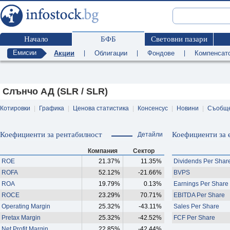
Начало
БФБ
Световни пазари
Емисии
Акции
|
Облигации
|
Фондове
|
Компенсат
Слънчо АД (SLR / SLR)
Котировки
|
Графика
|
Ценова статистика
|
Консенсус
|
Новини
|
Съобщ
Коефициенти за рентабилност
Коефициенти за 
Детайли
Компания
Сектор
ROE
21.37%
11.35%
Dividends Per Shar
ROFA
52.12%
-21.66%
BVPS
ROA
19.79%
0.13%
Earnings Per Share
ROCE
23.29%
70.71%
EBITDA Per Share
Operating Margin
25.32%
-43.11%
Sales Per Share
Pretax Margin
25.32%
-42.52%
FCF Per Share
Net Profit Margin
22.85%
-42.44%