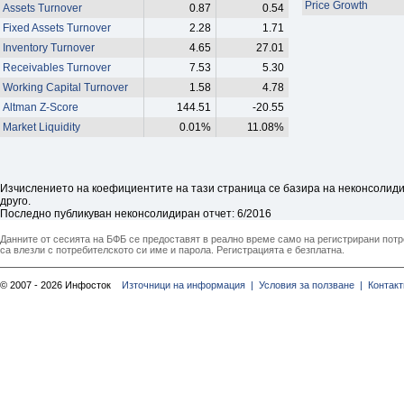
Price Growth
Assets Turnover
0.87
0.54
Fixed Assets Turnover
2.28
1.71
Inventory Turnover
4.65
27.01
Receivables Turnover
7.53
5.30
Working Capital Turnover
1.58
4.78
Altman Z-Score
144.51
-20.55
Market Liquidity
0.01%
11.08%
Изчислението на коефициентите на тази страница се базира на неконсолидир
друго.
Последно публикуван неконсолидиран отчет: 6/2016
Данните от сесията на БФБ се предоставят в реално време само на регистрирани потреб
са влезли с потребителското си име и парола. Регистрацията е безплатна.
© 2007 - 2026 Инфосток
Източници на информация |
Условия за ползване |
Контакт