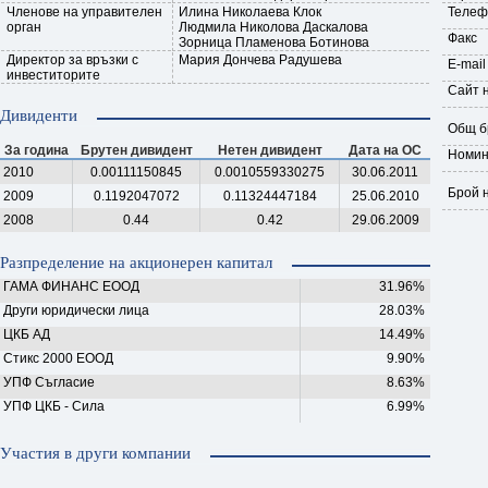
Членове на управителен
Илина Николаева Клок
Телеф
орган
Людмила Николова Даскалова
Факс
Зорница Пламенова Ботинова
Директор за връзки с
Мария Дончева Радушева
E-mail
инвеститорите
Сайт 
Дивиденти
Общ б
За година
Брутен дивидент
Нетен дивидент
Дата на ОС
Номин
2010
0.00111150845
0.0010559330275
30.06.2011
Брой 
2009
0.1192047072
0.11324447184
25.06.2010
2008
0.44
0.42
29.06.2009
Разпределение на акционерен капитал
ГАМА ФИНАНС ЕООД
31.96%
Други юридически лица
28.03%
ЦКБ АД
14.49%
Стикс 2000 ЕООД
9.90%
УПФ Съгласие
8.63%
УПФ ЦКБ - Сила
6.99%
Участия в други компании