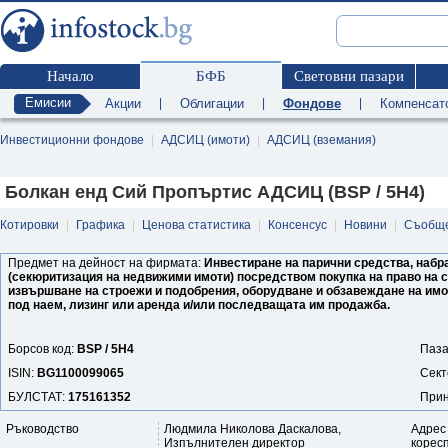
Начало
БФБ
Световни пазари
Емисии
Акции
|
Облигации
|
Фондове
|
Компенсат
Инвестиционни фондове
|
АДСИЦ (имоти)
|
АДСИЦ (вземания)
Болкан енд Сий Пропъртис АДСИЦ (BSP / 5H4)
Котировки
|
Графика
|
Ценова статистика
|
Консенсус
|
Новини
|
Съобщ
Предмет на дейност на фирмата:
Инвестиране на парични средства, набр
(секюритизация на недвижими имоти) посредством покупка на право на 
извършване на строежи и подобрения, оборудване и обзавеждане на имо
под наем, лизинг или аренда и/или последващата им продажба.
Борсов код:
BSP / 5H4
Паза
ISIN:
BG1100099065
Сект
БУЛСТАТ:
175161352
Прин
Ръководство
Людмила Николова Даскалова,
Адрес
Изпълнителен директор
корес