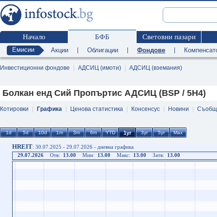
Начало
БФБ
Световни пазари
Емисии
Акции
|
Облигации
|
Фондове
|
Компенсат
Инвестиционни фондове
|
АДСИЦ (имоти)
|
АДСИЦ (вземания)
Болкан енд Сий Пропъртис АДСИЦ (BSP / 5H4)
Котировки
|
Графика
|
Ценова статистика
|
Консенсус
|
Новини
|
Съобщ
HREIT
: 30.07.2025 - 29.07.2026 - дневна графика
29.07.2026
Отв:
13.00
Мин:
13.00
Макс:
13.00
Затв:
13.00