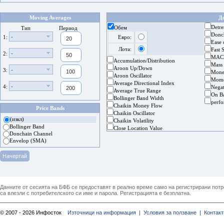
Moving Averages
Д
Detre
Обем
Тип
Период
Donc
-
1:
Евро:
Ease
Лота:
Fast 
-
2:
MAC
Accumulation/Distribution
Mass
Aroon Up/Down
-
3:
Mone
Aroon Oscillator
Mom
Average Directional Index
-
4:
Nega
Average True Range
On B
Bollinger Band Width
perf
Chaikin Money Flow
Price Bands
Chaikin Oscillator
(изкл)
Chaikin Volatility
Bollinger Band
Close Location Value
Donchain Channel
Envelop (SMA)
Данните от сесията на БФБ се предоставят в реално време само на регистрирани потреб
са влезли с потребителското си име и парола. Регистрацията е безплатна.
© 2007 - 2026 Инфосток
Източници на информация |
Условия за ползване |
Контакт