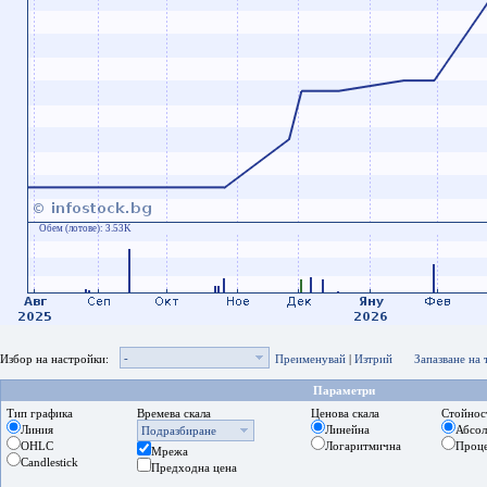
Обем (лотове):
3.53K
-
Избор на настройки:
Преименувай
|
Изтрий
Запазване на
Параметри
Тип графика
Времева скала
Ценова скала
Стойнос
Линия
Линейна
Абсо
Подразбиране
OHLC
Логаритмична
Проц
Мрежа
Candlestick
Предходна цена