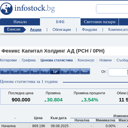
Начало
БФБ
Световни пазари
Емисии
Акции
|
Облигации
|
Фондове
|
Компенсат
Феникс Капитал Холдинг АД (PCH / 0PH)
Котировки
|
Графика
|
Ценова статистика
|
Консенсус
|
Новини
|
Съобщ
От:
Ценова статистика за 1 година
Последна цена
Промяна
Промяна проценти
Обем (
900.000
30.804
3.54%
11 
Изменен
-
Цена
Към дата
Начална
Минимална
Макс
Начална
869.196
08.08.2025
-
0.00%