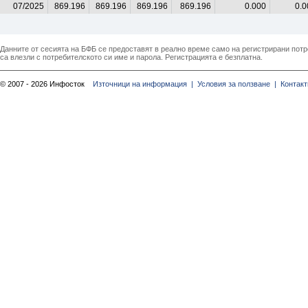
07/2025
869.196
869.196
869.196
869.196
0.000
0.0
Данните от сесията на БФБ се предоставят в реално време само на регистрирани потреб
са влезли с потребителското си име и парола. Регистрацията е безплатна.
© 2007 - 2026 Инфосток
Източници на информация |
Условия за ползване |
Контакт