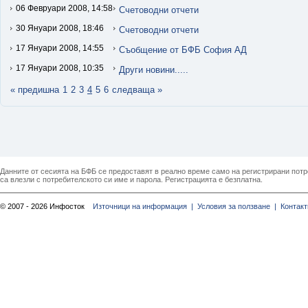
06 Февруари 2008, 14:58
Счетоводни отчети
30 Януари 2008, 18:46
Счетоводни отчети
17 Януари 2008, 14:55
Съобщение от БФБ София АД
17 Януари 2008, 10:35
Други новини.....
« предишна
1
2
3
4
5
6
следваща »
Данните от сесията на БФБ се предоставят в реално време само на регистрирани потреб
са влезли с потребителското си име и парола. Регистрацията е безплатна.
© 2007 - 2026 Инфосток
Източници на информация |
Условия за ползване |
Контакт