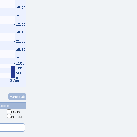
вни с
BG TR30
BG REIT