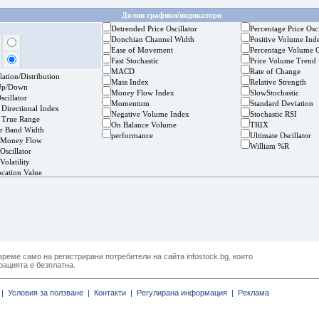
Долни графики/индикатори
Detrended Price Oscillator
Percentage Price Osci
Donchian Channel Width
Positive Volume Ind
Ease of Movement
Percentage Volume O
Fast Stochastic
Price Volume Trend
MACD
Rate of Change
ation/Distribution
Mass Index
Relative Strength
Up/Down
Money Flow Index
SlowStochastic
cillator
Momentum
Standard Deviation
 Directional Index
Negative Volume Index
Stochastic RSI
 True Range
On Balance Volume
TRIX
er Band Width
performance
Ultimate Oscillator
 Money Flow
William %R
Oscillator
Volatility
ocation Value
реме само на регистрирани потребители на сайта infostock.bg, които
рацията е безплатна.
|
Условия за ползване |
Контакти |
Регулирана информация |
Реклама