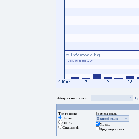
Обем (лотове):
1200
-
Избор на настройки:
Пр
Тип графика
Времева скала
Линия
Подразбиране
OHLC
Мрежа
Candlestick
Предходна цена