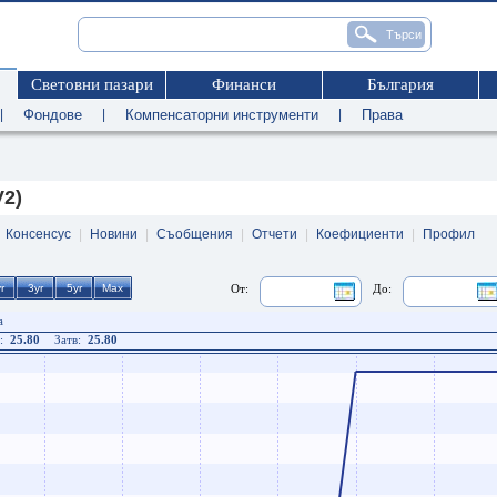
Световни пазари
Финанси
България
|
Фондове
|
Компенсаторни инструменти
|
Права
V2)
|
Консенсус
|
Новини
|
Съобщения
|
Отчети
|
Коефициенти
|
Профил
От:
До:
а
:
25.80
Затв:
25.80