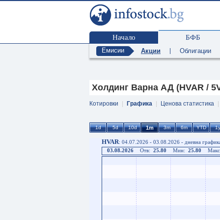
Начало
БФБ
Емисии
Акции
|
Облигации
Холдинг Варна АД (HVAR / 5
Котировки
|
Графика
|
Ценова статистика
HVAR
: 04.07.2026 - 03.08.2026 - дневна график
03.08.2026
Отв:
25.80
Мин:
25.80
Макс