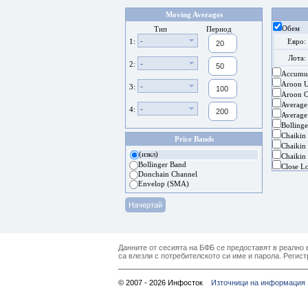
Moving Averages
Обем
Тип
Период
-
1:
Евро:
Лота:
-
2:
Accumul
Aroon 
-
3:
Aroon Os
Average
-
4:
Average
Bolling
Chaikin
Price Bands
Chaikin 
(изкл)
Chaikin 
Bollinger Band
Close L
Donchain Channel
Envelop (SMA)
Данните от сесията на БФБ се предоставят в реално в
са влезли с потребителското си име и парола. Регист
© 2007 - 2026 Инфосток
Източници на информация 