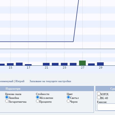
еименувай
|
Изтрий
Запазване на текущите настройки
Параметри
Сра
Ценова скала
Стойности
Цвят
SOFIX
Линейна
Абсолютни
Светъл
BG 40
Логаритмична
Проценти
Черен
Емисия: