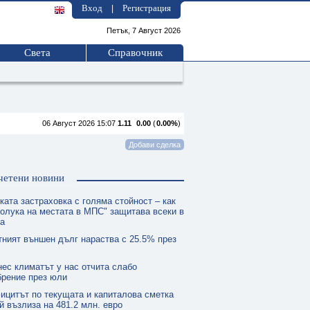
Вход
Регистрация
|
Петък, 7 Август 2026
Света
Справочник
06 Август 2026 15:07
1.11
0.00
(
0.00%
)
четени новини
ката застраховка с голяма стойност – как
олука на местата в МПС" защитава всеки в
та
тният външен дълг нараства с 25.5% през
нес климатът у нас отчита слабо
брение през юли
ицитът по текущата и капиталова сметка
й възлиза на 481.2 млн. евро