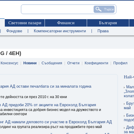
Световни пазари
Финанси
България
|
Фондове
|
Компенсаторни инструменти
|
Права
G / 4EH)
Консенсус
|
Новини
|
Съобщения
|
Отчети
|
Коефициенти
|
Профил
Най-
ария АД остави печалбата си за миналата година
Мал
„Злоп
кола
те дейността си през 2010 г. на 30 юни
Бру
л АД придоби 20% от акциите на Еврохолд България
май
а инвестицията са добрия бизнес модел на дружеството и
табилни сектори
Биз
подо
нг АД намали дяловото си участие в Еврохолд България АД
олдинг на групата реализира ръст на продажбите през май
Деф
за ма