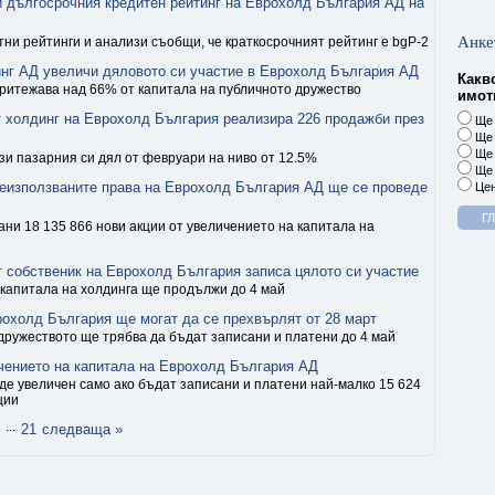
 дългосрочния кредитен рейтинг на Еврохолд България АД на
Анке
тни рейтинги и анализи съобщи, че краткосрочният рейтинг е bgP-2
нг АД увеличи дяловото си участие в Еврохолд България АД
Какв
ритежава над 66% от капитала на публичното дружество
имоти
 холдинг на Еврохолд България реализира 226 продажби през
Ще 
Ще 
Ще 
и пазарния си дял от февруари на ниво от 12.5%
Ще 
неизползваните права на Еврохолд България АД ще се проведе
Цен
ани 18 135 866 нови акции от увеличението на капитала на
 собственик на Еврохолд България записа цялото си участие
капитала на холдинга ще продължи до 4 май
рохолд България ще могат да се прехвърлят от 28 март
дружеството ще трябва да бъдат записани и платени до 4 май
чението на капитала на Еврохолд България АД
е увеличен само ако бъдат записани и платени най-малко 15 624
ции
...
21
следваща »