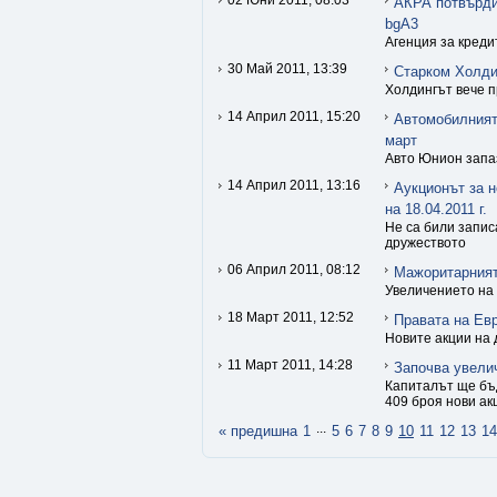
02 Юни 2011, 08:03
АКРА потвърди
bgA3
Агенция за креди
30 Май 2011, 13:39
Старком Холди
Холдингът вече п
14 Април 2011, 15:20
Автомобилният
март
Авто Юнион запаз
14 Април 2011, 13:16
Аукционът за 
на 18.04.2011 г.
Не са били запис
дружеството
06 Април 2011, 08:12
Мажоритарният
Увеличението на 
18 Март 2011, 12:52
Правата на Ев
Новите акции на 
11 Март 2011, 14:28
Започва увели
Капиталът ще бъд
409 броя нови ак
...
« предишна
1
5
6
7
8
9
10
11
12
13
14