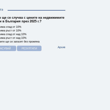
та
о ще се случва с цените на недвижимите
 в България през 2025 г.?
има спад от 10%
има ръст от 10%
има спад от над 10%
има ръст от над 10%
ите ще се запазят без промяна
Архив