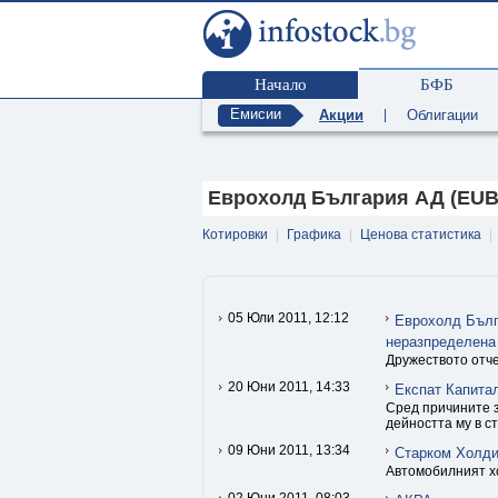
Начало
БФБ
Емисии
Акции
|
Облигации
Еврохолд България АД (EUB
Котировки
|
Графика
|
Ценова статистика
|
05 Юли 2011, 12:12
Еврохолд Бълг
неразпределена
Дружеството отче
20 Юни 2011, 14:33
Експат Капита
Сред причините з
дейността му в с
09 Юни 2011, 13:34
Старком Холди
Автомобилният х