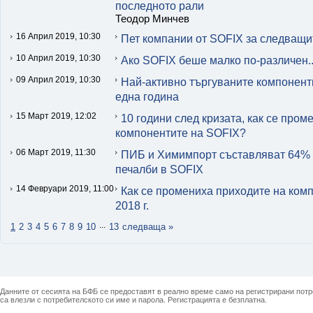
последното рали
Теодор Минчев
16 Април 2019, 10:30
Пет компании от SOFIX за следващи
10 Април 2019, 10:30
Ако SOFIX беше малко по-различен..
09 Април 2019, 10:30
Най-активно търгуваните компонент
една година
15 Март 2019, 12:02
10 години след кризата, как се пром
компонентите на SOFIX?
06 Март 2019, 11:30
ПИБ и Химимпорт съставляват 64% 
печалби в SOFIX
14 Февруари 2019, 11:00
Как се промениха приходите на ком
2018 г.
...
1
2
3
4
5
6
7
8
9
10
13
следваща »
Данните от сесията на БФБ се предоставят в реално време само на регистрирани потреб
са влезли с потребителското си име и парола. Регистрацията е безплатна.