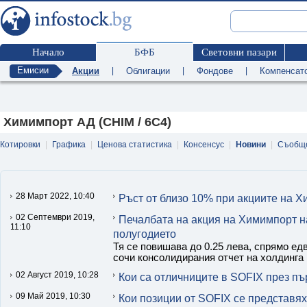
Начало
БФБ
Световни пазари
Емисии
Акции
|
Облигации
|
Фондове
|
Компенсат
Химимпорт АД (CHIM / 6C4)
Котировки
|
Графика
|
Ценова статистика
|
Консенсус
|
Новини
|
Съобщ
28 Март 2022, 10:40
Ръст от близо 10% при акциите на Х
02 Септември 2019,
Печалбата на акция на Химимпорт на
11:10
полугодието
Тя се повишава до 0.25 лева, спрямо едв
сочи консолидирания отчет на холдинга
02 Август 2019, 10:28
Кои са отличниците в SOFIX през п
09 Май 2019, 10:30
Кои позиции от SOFIX се представях