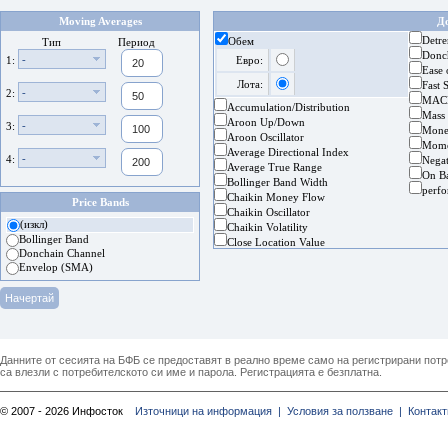
Moving Averages
Д
Detre
Обем
Тип
Период
Donc
-
1:
Евро:
Ease
Лота:
Fast 
-
2:
MAC
Accumulation/Distribution
Mass
Aroon Up/Down
-
3:
Mone
Aroon Oscillator
Mom
Average Directional Index
-
4:
Nega
Average True Range
On B
Bollinger Band Width
perf
Chaikin Money Flow
Price Bands
Chaikin Oscillator
(изкл)
Chaikin Volatility
Bollinger Band
Close Location Value
Donchain Channel
Envelop (SMA)
Данните от сесията на БФБ се предоставят в реално време само на регистрирани потреб
са влезли с потребителското си име и парола. Регистрацията е безплатна.
© 2007 - 2026 Инфосток
Източници на информация |
Условия за ползване |
Контакт