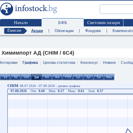
Начало
БФБ
Световни пазари
Емисии
Акции
|
Облигации
|
Фондове
|
Компенсат
Химимпорт АД (CHIM / 6C4)
Котировки
|
Графика
|
Ценова статистика
|
Консенсус
|
Новини
|
Съобщ
CHIM
: 08.07.2026 - 07.08.2026 - дневна графика
07.08.2026
Отв:
0.60
Мин:
0.57
Макс:
0.61
Затв:
0.57