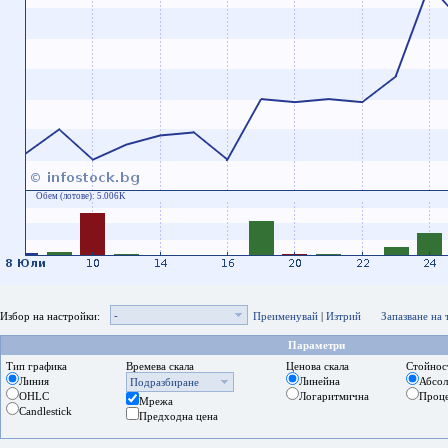
Обем (лотове):
5.006K
-
Избор на настройки:
Преименувай
|
Изтрий
Запазване на
Параметри
Тип графика
Времева скала
Ценова скала
Стойнос
Линия
Линейна
Абсо
Подразбиране
OHLC
Логаритмична
Проц
Мрежа
Candlestick
Предходна цена