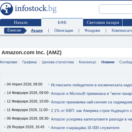
Начало
БФБ
Световни пазари
Емисии
Акции
|
Облигации
|
Фондове
|
Компенсат
Amazon.com Inc. (AMZ)
Котировки
|
Графика
|
Ценова статистика
|
Консенсус
|
Новини
|
Съобщ
04 Април 2026, 08:00
Истинските победители в космическата надп
14 Февруари 2026, 09:00
Amazon и Microsoft преминаха в "мечи пазар
12 Февруари 2026, 10:00
Amazon преживява най-силния си седемдневе
11 Февруари 2026, 11:00
2.1% от БВП: как Америка строи бъдещето 
06 Февруари 2026, 08:30
Amazon ускорява капиталовите разходи в н
28 Януари 2026, 16:45
Amazon съкращава 16 000 служителя