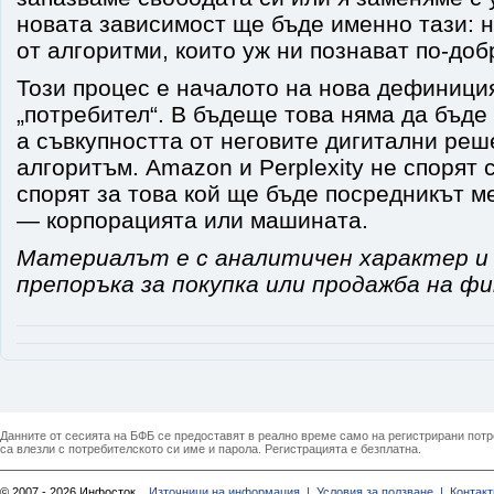
новата зависимост ще бъде именно тази: н
от алгоритми, които уж ни познават по-доб
Този процес е началото на нова дефиници
„потребител“. В бъдеще това няма да бъде 
а съвкупността от неговите дигитални ре
алгоритъм. Amazon и Perplexity не спорят с
спорят за това кой ще бъде посредникът м
— корпорацията или машината.
Материалът е с аналитичен характер и
препоръка за покупка или продажба на ф
Данните от сесията на БФБ се предоставят в реално време само на регистрирани потреб
са влезли с потребителското си име и парола. Регистрацията е безплатна.
© 2007 - 2026 Инфосток
Източници на информация |
Условия за ползване |
Контакт