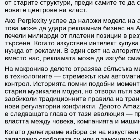
от старите структури, преди самите те да 
новите центрове на власт.
Ако Perplexity успее да наложи модела на 
това може да удари рекламния бизнес на 
печели милиарди от платени позиции в рез
търсене. Когато изкуствен интелект купува
нужда от реклами. В един свят на алгоритм
вместо нас, рекламата може да изгуби сми
На макрониво делото отразява сблъсъка м
в технологиите — стремежът към автомати
контрол. Историята помни подобни момент
стария музикален модел, но отвори пътя за 
заобиколи традиционните правила на тран
нови регулаторни конфликти. Делото Amazo
е следващата глава от тази еволюция — п
властта между човека, компанията и маши
Когато делегираме избора си на изкуствен 
запазваме свободата си или я заменяме с