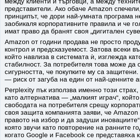
между клиенти и търговци, а между технит
представители. Ако обаче Amazon спечели
принципът, че дори най-умната програма н
заобикаля корпоративните правила и че г
имат право да бранят своя „дигитален суве
Amazon от години продава не просто проду
контрол и предсказуемост. Затова всеки в
който навлиза в системата ѝ, изглежда кат
стабилност. За потребителя това може да 
сигурността, че покупките му са защитени
— риск от загуба на един от най-ценните а
Perplexity пък използва именно този страх,
като алтернатива — „малкият играч“, койт
свободата на потребителя срещу корпорат
своя защита компанията заяви, че Amazon 
правото на избор и да задуши иновациите“.
която звучи като повторение на ранните г
когато Google и Facebook се представяха 