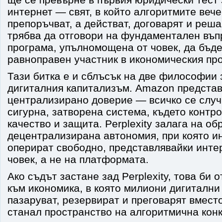
интернет — свят, в който алгоритмите вече
препоръчват, а действат, договарят и реш
трябва да отговори на фундаментален въп
програма, упълномощена от човек, да бъде
равноправен участник в икономическия пр
Тази битка е и сблъсък на две философии
дигиталния капитализъм. Amazon представ
централизирано доверие — всичко се случ
сигурна, затворена система, където контро
качество и защита. Perplexity залага на об
децентрализирана автономия, при която и
оперират свободно, представлявайки инте
човек, а не на платформата.
Ако съдът застане зад Perplexity, това би 
към икономика, в която милиони дигитални
пазаруват, резервират и преговарят вмест
станал пространство на алгоритмична кон