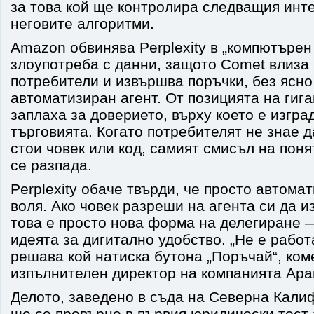
за това кой ще контролира следващия инте
неговите алгоритми.
Amazon обвинява Perplexity в „компютърен
злоупотреба с данни, защото Comet влиза 
потребители и извършва поръчки, без ясно 
автоматизиран агент. От позицията на гига
заплаха за доверието, върху което е изгр
търговията. Когато потребителят не знае д
стои човек или код, самият смисъл на поня
се разпада.
Perplexity обаче твърди, че просто автома
воля. Ако човек разреши на агента си да и
това е просто нова форма на делегиране
идеята за дигитално удобство. „Не е рабо
решава кой натиска бутона „Поръчай“, ком
изпълнителен директор на компанията Ара
Делото, заведено в съда на Северна Кали
ще се превърне в първия юридически тест з