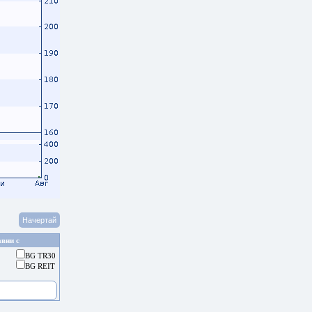
вни с
BG TR30
BG REIT