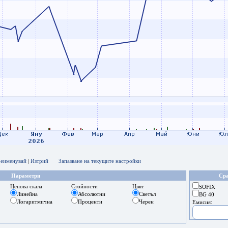
еименувай
|
Изтрий
Запазване на текущите настройки
Параметри
Сра
Ценова скала
Стойности
Цвят
SOFIX
Линейна
Абсолютни
Светъл
BG 40
Логаритмична
Проценти
Черен
Емисия: