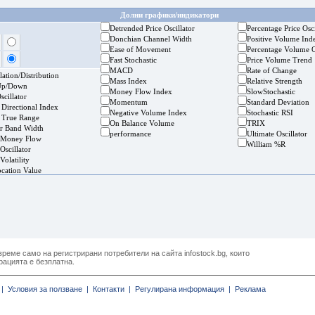
Долни графики/индикатори
Detrended Price Oscillator
Percentage Price Osci
Donchian Channel Width
Positive Volume Ind
Ease of Movement
Percentage Volume O
Fast Stochastic
Price Volume Trend
MACD
Rate of Change
ation/Distribution
Mass Index
Relative Strength
Up/Down
Money Flow Index
SlowStochastic
cillator
Momentum
Standard Deviation
 Directional Index
Negative Volume Index
Stochastic RSI
 True Range
On Balance Volume
TRIX
er Band Width
performance
Ultimate Oscillator
 Money Flow
William %R
Oscillator
Volatility
ocation Value
реме само на регистрирани потребители на сайта infostock.bg, които
рацията е безплатна.
|
Условия за ползване |
Контакти |
Регулирана информация |
Реклама