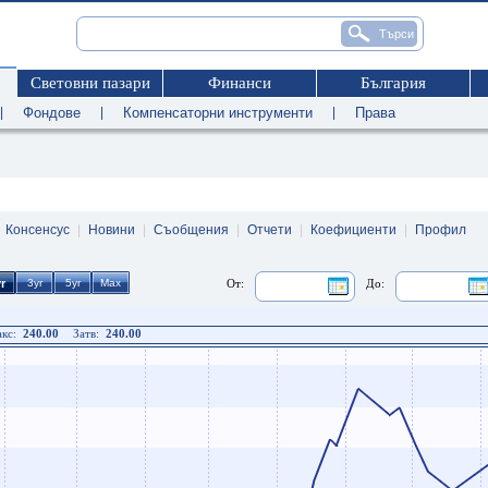
Световни пазари
Финанси
България
|
Фондове
|
Компенсаторни инструменти
|
Права
|
Консенсус
|
Новини
|
Съобщения
|
Отчети
|
Коефициенти
|
Профил
От:
До:
кс:
240.00
Затв:
240.00