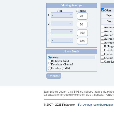
Moving Averages
Обем
Тип
Период
-
1:
Евро:
Лота:
-
2:
Accumul
Aroon 
-
3:
Aroon Os
Average
-
4:
Average
Bolling
Chaikin
Price Bands
Chaikin 
(изкл)
Chaikin 
Bollinger Band
Close L
Donchain Channel
Envelop (SMA)
Данните от сесията на БФБ се предоставят в реално в
са влезли с потребителското си име и парола. Регист
© 2007 - 2026 Инфосток
Източници на информация 