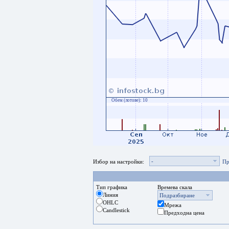
Обем (лотове):
10
-
Избор на настройки:
Пр
Тип графика
Времева скала
Линия
Подразбиране
OHLC
Мрежа
Candlestick
Предходна цена